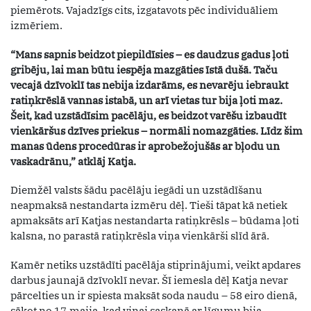
piemērots. Vajadzīgs cits, izgatavots pēc individuāliem
izmēriem.
“Mans sapnis beidzot piepildīsies – es daudzus gadus ļoti
gribēju, lai man būtu iespēja mazgāties īstā dušā. Taču
vecajā dzīvoklī tas nebija izdarāms, es nevarēju iebraukt
ratiņkrēslā vannas istabā, un arī vietas tur bija ļoti maz.
Šeit, kad uzstādīsim pacēlāju, es beidzot varēšu izbaudīt
vienkāršus dzīves priekus – normāli nomazgāties. Līdz šim
manas ūdens procedūras ir aprobežojušās ar bļodu un
vaskadrānu,” atklāj Katja.
Diemžēl valsts šādu pacēlāju iegādi un uzstādīšanu
neapmaksā nestandarta izmēru dēļ. Tieši tāpat kā netiek
apmaksāts arī Katjas nestandarta ratiņkrēsls – būdama ļoti
kalsna, no parastā ratiņkrēsla viņa vienkārši slīd ārā.
Kamēr netiks uzstādīti pacēlāja stiprinājumi, veikt apdares
darbus jaunajā dzīvoklī nevar. Šī iemesla dēļ Katja nevar
pārcelties un ir spiesta maksāt soda naudu – 58 eiro dienā,
sākot no 17.maija, kad viņai saskaņā ar līgumu bija