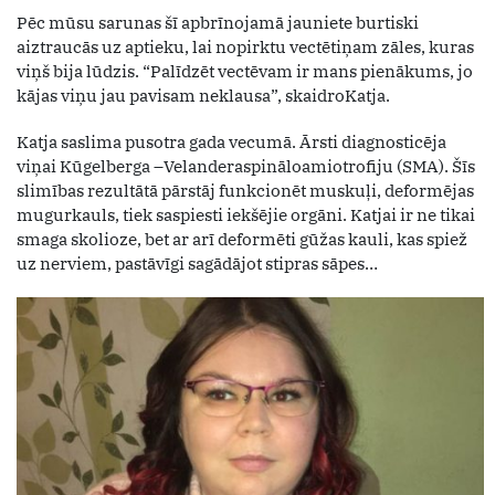
Pēc mūsu sarunas šī apbrīnojamā jauniete burtiski
aiztraucās uz aptieku, lai nopirktu vectētiņam zāles, kuras
viņš bija lūdzis. “Palīdzēt vectēvam ir mans pienākums, jo
kājas viņu jau pavisam neklausa”, skaidroKatja.
Katja saslima pusotra gada vecumā. Ārsti diagnosticēja
viņai Kūgelberga –Velanderaspināloamiotrofiju (SMA). Šīs
slimības rezultātā pārstāj funkcionēt muskuļi, deformējas
mugurkauls, tiek saspiesti iekšējie orgāni. Katjai ir ne tikai
smaga skolioze, bet ar arī deformēti gūžas kauli, kas spiež
uz nerviem, pastāvīgi sagādājot stipras sāpes…