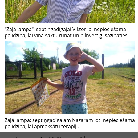
"Zaļā lampa": septiņgadīgajai Viktorijai nepieciešama
palīdzība, lai viņa sāktu runāt un pilnvērtīgi sazināties
Zaļā lampa: septiņgadīgajam Nazaram ļoti nepieciešama
palīdzība, lai apmaksātu terapiju