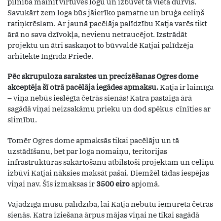
pilnībā mainīt virtuves logu un izbūvēt tā vietā durvis.
Savukārt zem loga būs jāierīko pamatne un bruģa celiņš
ratiņkrēslam. Ar jaunā pacēlāja palīdzību Katja varēs tikt
ārā no sava dzīvokļa, nevienu netraucējot. Izstrādāt
projektu un ātri saskaņot to būvvaldē Katjai palīdzēja
arhitekte Ingrīda Priede.
Pēc skrupuloza sarakstes un precizēšanas Ogres dome
akceptēja šī otrā pacēlāja iegādes apmaksu.
Katja ir laimīga
– viņa nebūs ieslēgta četrās sienās! Katra pastaiga ārā
sagādā viņai neizsakāmu prieku un dod spēkus cīnīties ar
slimību.
Tomēr Ogres dome apmaksās tikai pacēlāju un tā
uzstādīšanu, bet par loga nomaiņu, teritorijas
infrastruktūras sakārtošanu atbilstoši projektam un celiņu
izbūvi Katjai nāksies maksāt pašai. Diemžēl tādas iespējas
viņai nav. Šīs izmaksas ir
3500 eiro
apjomā.
Vajadzīga mūsu palīdzība, lai Katja nebūtu iemūrēta četrās
sienās. Katra iziešana ārpus mājas viņai ne tikai sagādā