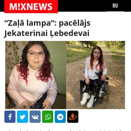
RU
“Zaļā lampa”: pacēlājs
Jekaterinai Ļebedevai