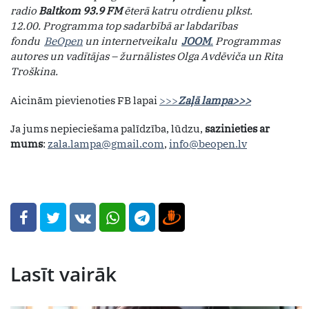
radio
Baltkom 93.9 FM
ēterā katru otrdienu plkst.
12.00.
Programma top sadarbībā ar labdarības
fondu
BeOpen
un internetveikalu
JOOM
.
Programmas
autores un vadītājas – žurnālistes Olga Avdēviča un Rita
Troškina.
Aicinām pievienoties FB lapai
>>>
Zaļā lampa>>>
Ja jums nepieciešama palīdzība, lūdzu,
sazinieties ar
mums
:
zala.lampa@gmail.com
,
info@beopen.lv
Lasīt vairāk