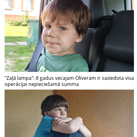
"Zaļā lampa": 8 gadus vecajam Oliveram ir saziedota visa
operācijai nepieciešamā summa