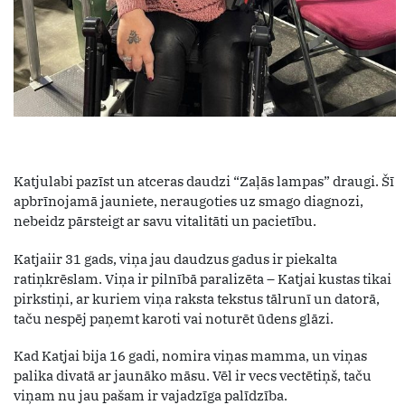
Katjulabi pazīst un atceras daudzi “Zaļās lampas” draugi. Šī
apbrīnojamā jauniete, neraugoties uz smago diagnozi,
nebeidz pārsteigt ar savu vitalitāti un pacietību.
Katjaiir 31 gads, viņa jau daudzus gadus ir piekalta
ratiņkrēslam. Viņa ir pilnībā paralizēta – Katjai kustas tikai
pirkstiņi, ar kuriem viņa raksta tekstus tālrunī un datorā,
taču nespēj paņemt karoti vai noturēt ūdens glāzi.
Kad Katjai bija 16 gadi, nomira viņas mamma, un viņas
palika divatā ar jaunāko māsu. Vēl ir vecs vectētiņš, taču
viņam nu jau pašam ir vajadzīga palīdzība.