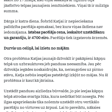
jāatbrīvo telpas jaunajiem iemītniekiem. Viņai tā ir milzīga
summa.
Dārga ir katra diena. Šobrīd Katjai ir nepieciešama
palīdzība pacēlāja apmaksai, bez kura viņas ikdiena nav
iedomājama.
Istabas pacēlāja cena, ieskaitot uzstādīšanu
un garantiju, ir
4700 eiro.
Pacēlājs tiek izgatavots ārzemēs.
Durvis un celiņš, lai izietu no mājām
Otra problēma Katjas jaunajā dzīvoklī ir pakāpieni kāpņu
telpā un uzbrauktuves jeb pandusa neesamība. Jau pēc
dzīvokļa iegādes noskaidrojās, ka, neraugoties uz pirmo
stāvu, Katja nebūs iespējas patstāvīgi izkļūt no mājas. Nu šī
problēma ir kaut kā jārisina.
Uzstādīt pandusu aizliedza būvvalde, jo pie ieejas kāpņu
telpā atrodas svarīga lūka, kura nedrīkst būt nosegta. Pēc
ilgas apspriešanās tika nolemts uzstādīt otru vertikālo
pacēlāju no virtuves uz ārpusi. Lai to paveiktu, nāksies