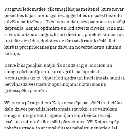
Pat grūti iedomāties, cik smagi klājas meitenei, kura nevar
piecelties kājās, nomazgāties, apģērbties un paēst bez citu
cilvēku palīdzības… Taču viņa neļauj sev padoties un ieslīgt
depresijā. Katjair optimiste un ļoti atvērts cilvēks. Viņa mīl
savus daudzos draugus, kā arī dievina apmeklēt koncertus
un teātra izrādes, dodoties uz tām savā ratiņkrēslā. Reti
kurš tā prot priecāties par dzīvi un novērtēt katru sīkumu
kā viņa.
Dzīve ir sagādājusi Katjai tik daudz sāpju, mocību un
smagu pārbaudījumu, kurus grūti pat aprakstīt.
Neraugoties uz to, viņa ir ļoti gudra un intelektuāla jauniet,
bet viņasdzīvesstāsts ir apbrīnojamas izturības un
gribasspēka piemērs.
Vēl pirms pāris gadiem Katja nevarēja pat sēdēt un lielāko
daļu dzīves pavadīja horizontālā stāvoklī. Pēc vairākām
smagām mugurkaula operācijām viņa beidzot varēja
iesēsties ratiņkrēslāun sākt pārvietoties. Vēl Katja iespēju
robežās strādā, jo ar invaliditātes pabalstu nepietiek, lai