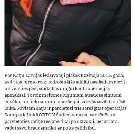
Par Katju Latvijas iedzīvotāji plašāk uzzināja 2015. gadā,
kad viņa pirmo reizi iedrošinājās atklāti pastāstīt par sevi
un vērsties pēc palīdzības mugurkaula operācijas
apmaksai. Toreiz meitenes lūgumam atsaucās simtiem
cilvēku, un lielo summu operācijai izdevās savākt ļoti īsā
laikā. PavisamKatja ir pārcietusi trīs sarežģītas operācijas
Somijas klīnikā ORTON.Šodien viņa jau var sēdēt un
pārvietoties ratiņkrēslāne tikai pa dzīvokli, bet arī ārā,
vadot savu braucamrīku ar pults palīdzību.