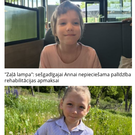
"Zaļā lampa": sešgadīgajai Annai nepieciešama palīdzība
rehabilitācijas apmaksai