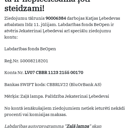
steidzami!
Ziedojumu tālrunis
90006384
darbojas Katjas Ļebedevas
atbalstam līdz 11. jūlijam. Labdarības fonds BeOpen ir
atvēris Jekaterinai Ļebedevai arī speciālu ziedojumu
kontu:
Labdarības fonds BeOpen
Reģ.Nr. 50008218201
Konta Nr.
LV07 CBBR 1123 2155 00170
Bankas SWIFT kods: CBBRLV22 (BluOrBank AS)
Mērķis: Zaļā lampa. Palīdzība Jekaterinai Ļebedevai
No kontā ienākušajiem ziedojumiem netiek ieturēti nekādi
procenti vai komisijas maksas.
Labdarības autorprogramma ”
Zaļā lampa
” skan