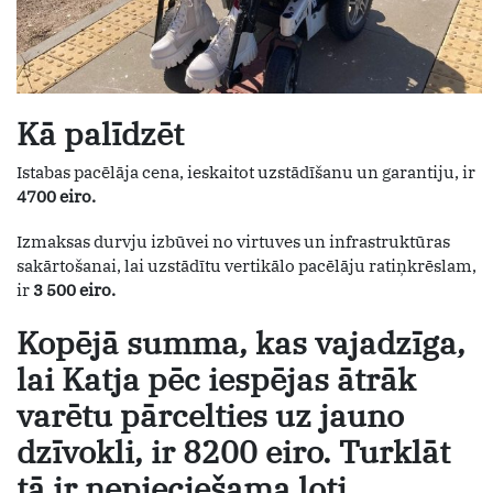
Kā palīdzēt
Istabas pacēlāja cena, ieskaitot uzstādīšanu un garantiju, ir
4700 eiro.
Izmaksas durvju izbūvei no virtuves un infrastruktūras
sakārtošanai, lai uzstādītu vertikālo pacēlāju ratiņkrēslam,
ir
3 500 eiro.
Kopējā summa, kas vajadzīga,
lai Katja pēc iespējas ātrāk
varētu pārcelties uz jauno
dzīvokli, ir 8200 eiro. Turklāt
tā ir nepieciešama ļoti