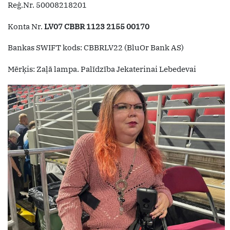
Reģ.Nr. 50008218201
Konta Nr.
LV07 CBBR 1123 2155 00170
Bankas SWIFT kods: CBBRLV22 (BluOr Bank AS)
Mērķis: Zaļā lampa. Palīdzība Jekaterinai Lebedevai