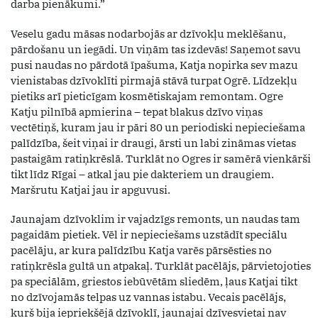
darba pienākumi.”
Veselu gadu māsas nodarbojās ar dzīvokļu meklēšanu,
pārdošanu un iegādi. Un viņām tas izdevās! Saņemot savu
pusi naudas no pārdotā īpašuma, Katja nopirka sev mazu
vienistabas dzīvoklīti pirmajā stāvā turpat Ogrē. Līdzekļu
pietiks arī pieticīgam kosmētiskajam remontam. Ogre
Katju pilnībā apmierina – tepat blakus dzīvo viņas
vectētiņš, kuram jau ir pāri 80 un periodiski nepieciešama
palīdzība, šeit viņai ir draugi, ārsti un labi zināmas vietas
pastaigām ratiņkrēslā. Turklāt no Ogres ir samērā vienkārši
tikt līdz Rīgai – atkal jau pie dakteriem un draugiem.
Maršrutu Katjai jau ir apguvusi.
Jaunajam dzīvoklim ir vajadzīgs remonts, un naudas tam
pagaidām pietiek. Vēl ir nepieciešams uzstādīt speciālu
pacēlāju, ar kura palīdzību Katja varēs pārsēsties no
ratiņkrēsla gultā un atpakaļ. Turklāt pacēlājs, pārvietojoties
pa speciālām, griestos iebūvētām sliedēm, ļaus Katjai tikt
no dzīvojamās telpas uz vannas istabu. Vecais pacēlājs,
kurš bija iepriekšējā dzīvoklī, jaunajai dzīvesvietai nav