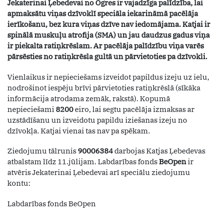
Jekaterinai Ļebedevai no Ogres ir vajadzīga palīdzība, lai
apmaksātu viņas dzīvoklī speciāla iekarināmā pacēlāja
ierīkošanu, bez kura viņas dzīve nav iedomājama. Katjai ir
spinālā muskuļu atrofija (SMA) un jau daudzus gadus viņa
ir piekalta ratiņkrēslam. Ar pacēlāja palīdzību viņa varēs
pārsēsties no ratiņkrēsla gultā un pārvietoties pa dzīvokli.
Vienlaikus ir nepieciešams izveidot papildus izeju uz ielu,
nodrošinot iespēju brīvi pārvietoties ratiņkrēslā (sīkāka
informācija atrodama zemāk, rakstā). Kopumā
nepieciešami
8200
eiro, lai segtu pacēlāja izmaksas ar
uzstādīšanu un izveidotu papildu iziešanas izeju no
dzīvokļa. Katjai vienai tas nav pa spēkam.
Ziedojumu tālrunis
90006384
darbojas Katjas Ļebedevas
atbalstam līdz 11.jūlijam. Labdarības fonds
BeOpen
ir
atvēris Jekaterinai Ļebedevai arī speciālu ziedojumu
kontu:
Labdarības fonds BeOpen