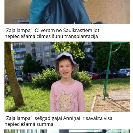
"Zaļā lampa": Oliveram no Saulkrastiem ļoti
nepieciešama cilmes šūnu transplantācija
"Zaļā lampa": sešgadīgajai Anniņai ir savākta visa
nepieciešamā summa