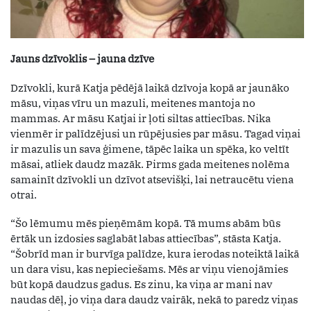
Jauns dzīvoklis – jauna dzīve
Dzīvokli, kurā Katja pēdējā laikā dzīvoja kopā ar jaunāko
māsu, viņas vīru un mazuli, meitenes mantoja no
mammas. Ar māsu Katjai ir ļoti siltas attiecības. Nika
vienmēr ir palīdzējusi un rūpējusies par māsu. Tagad viņai
ir mazulis un sava ģimene, tāpēc laika un spēka, ko veltīt
māsai, atliek daudz mazāk. Pirms gada meitenes nolēma
samainīt dzīvokli un dzīvot atsevišķi, lai netraucētu viena
otrai.
“Šo lēmumu mēs pieņēmām kopā. Tā mums abām būs
ērtāk un izdosies saglabāt labas attiecības”, stāsta Katja.
“Šobrīd man ir burvīga palīdze, kura ierodas noteiktā laikā
un dara visu, kas nepieciešams. Mēs ar viņu vienojāmies
būt kopā daudzus gadus. Es zinu, ka viņa ar mani nav
naudas dēļ, jo viņa dara daudz vairāk, nekā to paredz viņas