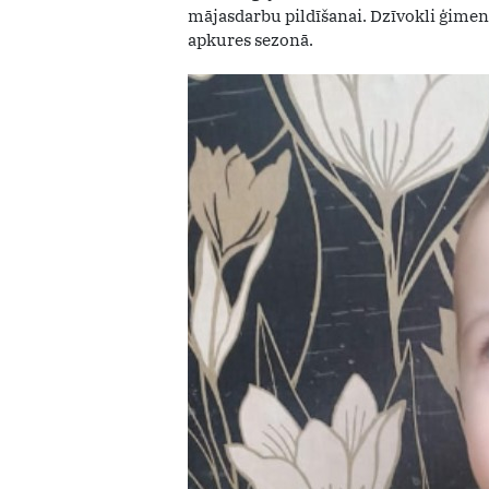
mājasdarbu pildīšanai. Dzīvokli ģimene 
apkures sezonā.