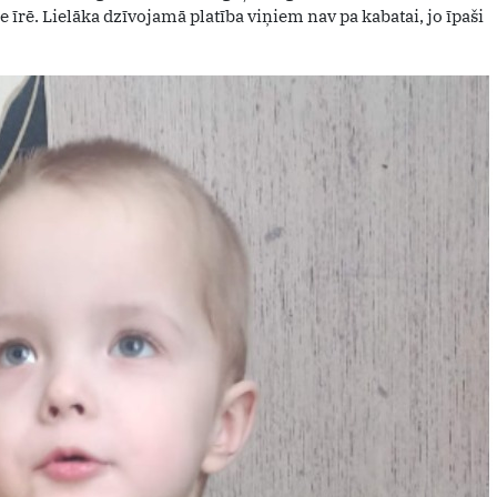
īrē. Lielāka dzīvojamā platība viņiem nav pa kabatai, jo īpaši