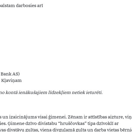
balstam darbosies arī
 Bank AS)
m Kļaviņam
o kontā ienākušajiem līdzekļiem netiek ieturēti.
s un izaicinājums visai ģimenei. Zēnam ir attīstības aizture, viņ
ies. Ģimene dzīvo divistabu “hruščovkas” tipa dzīvoklī ar
vas divstāvu gultas, viena divguļamā gulta un darba vietas bērn