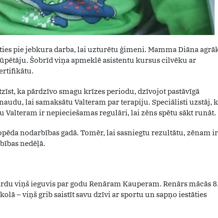
erties pie jebkura darba, lai uzturētu ģimeni. Mamma Diāna agrā
pētāju. Šobrīd viņa apmeklē asistentu kursus cilvēku ar
ertifikātu.
īst, ka pārdzīvo smagu krīzes periodu, dzīvojot pastāvīgā
 naudu, lai samaksātu Valteram par terapiju. Speciālisti uzstāj, 
 Valteram ir nepieciešamas regulāri, lai zēns spētu sākt runāt.
opēda nodarbības gadā. Tomēr, lai sasniegtu rezultātu, zēnam ir
bības nedēļā.
ārdu viņš ieguvis par godu Renāram Kauperam. Renārs mācās 8
olā – viņš grib saistīt savu dzīvi ar sportu un sapņo iestāties