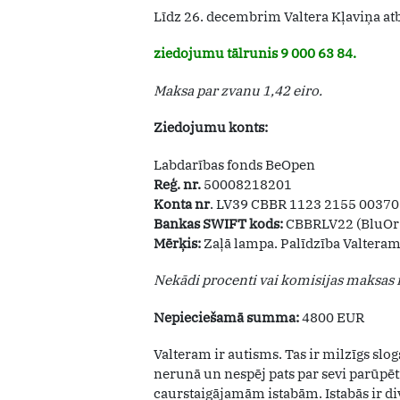
Līdz 26. decembrim Valtera Kļaviņa at
ziedojumu tālrunis 9 000 63 84.
Maksa par zvanu 1,42 eiro.
Ziedojumu konts:
Labdarības fonds BeOpen
Reģ. nr.
50008218201
Konta nr
. LV39 CBBR 1123 2155 00370
Bankas SWIFT kods:
CBBRLV22 (BluOr
Mērķis:
Zaļā lampa. Palīdzība Valtera
Nekādi procenti vai komisijas maksas n
Nepieciešamā summa:
4800 EUR
Valteram ir autisms. Tas ir milzīgs slog
nerunā un nespēj pats par sevi parūpēt
caurstaigājamām istabām. Istabās ir di