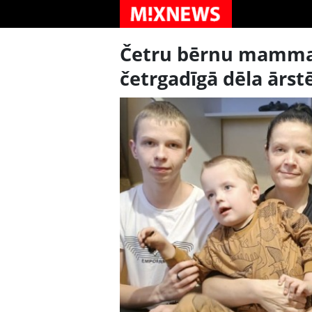
Četru bērnu mamma 
četrgadīgā dēla ārst