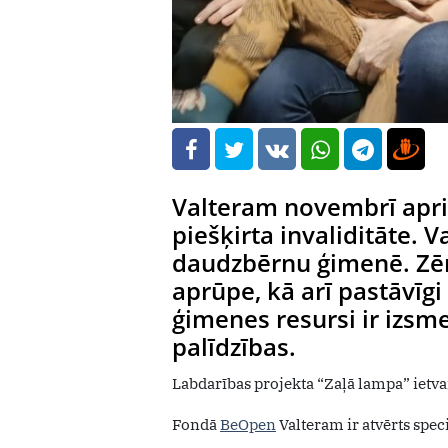
Valteram novembrī aprit
piešķirta invaliditāte. V
daudzbērnu ģimenē. Zē
aprūpe, kā arī pastāvīgi
ģimenes resursi ir izsm
palīdzības.
Labdarības projekta “Zaļā lampa” ietvar
Fondā
BeOpen
Valteram ir atvērts spe