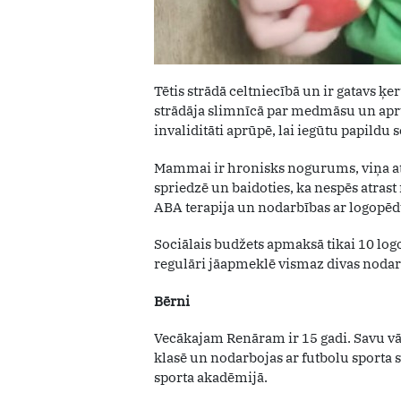
Tētis strādā celtniecībā un ir gatavs ķ
strādāja slimnīcā par medmāsu un aprū
invaliditāti aprūpē, lai iegūtu papildu s
Mammai ir hronisks nogurums, viņa atz
spriedzē un baidoties, ka nespēs atrast
ABA terapija un nodarbības ar logopēdu
Sociālais budžets apmaksā tikai 10 log
regulāri jāapmeklē vismaz divas nodar
Bērni
Vecākajam Renāram ir 15 gadi. Savu v
klasē un nodarbojas ar futbolu sporta sk
sporta akadēmijā.