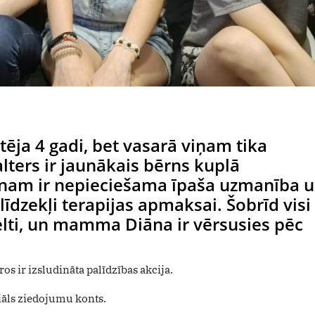
ēja 4 gadi, bet vasarā viņam tika
alters ir jaunākais bērns kuplā
nam ir nepieciešama īpaša uzmanība 
 līdzekļi terapijas apmaksai. Šobrīd visi
elti, un mamma Diāna ir vērsusies pēc
os ir izsludināta palīdzības akcija.
ciāls ziedojumu konts.