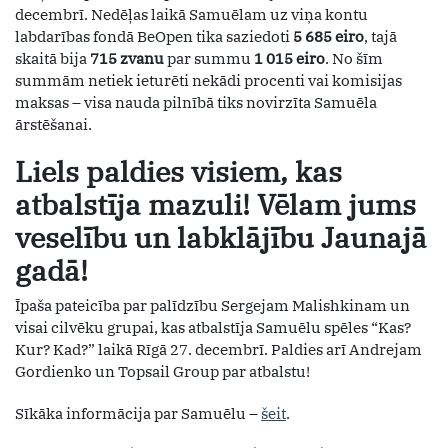
decembrī. Nedēļas laikā Samuēlam uz viņa kontu
labdarības fondā BeOpen tika saziedoti
5 685 eiro
, tajā
skaitā bija
715 zvanu
par summu
1 015 eiro
. No šīm
summām netiek ieturēti nekādi procenti vai komisijas
maksas – visa nauda pilnībā tiks novirzīta Samuēla
ārstēšanai.
Liels paldies visiem, kas
atbalstīja mazuli! Vēlam jums
veselību un labklājību Jaunajā
gadā!
Īpaša pateicība par palīdzību Sergejam Malishkinam un
visai cilvēku grupai, kas atbalstīja Samuēlu spēles “Kas?
Kur? Kad?” laikā Rīgā 27. decembrī. Paldies arī Andrejam
Gordienko un Topsail Group par atbalstu!
Sīkāka informācija par Samuēlu –
šeit
.