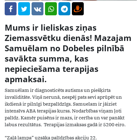
Mums ir lieliskas ziņas
Ziemassvētku dienās! Mazajam
Samuēlam no Dobeles pilnībā
savākta summa, kas
nepieciešama terapijas
apmaksai.
Samuēlam ir diagnosticēts autisms un piešķirta
invaliditāte. Viņš nerunā, nespēj pats sevi aprūpēt un
ikdienā ir pilnīgi bezpalīdzīgs. Samuelam ir jāiziet
intensīvs ABA terapijas kurss. Nodarbības viņam ļoti
palīdz. Kamēr puisēns ir mazs, ir cerība un var panākt
labus rezultātus. Terapijas izmaksas gadā ir 5200 eiro.
“Zaļā lampa” uzsāka palīdzības akciju 22.