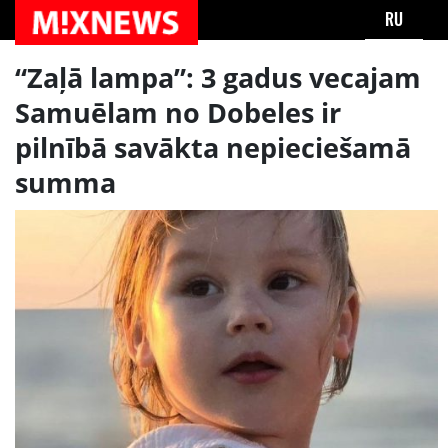
RU
“Zaļā lampa”: 3 gadus vecajam
Samuēlam no Dobeles ir
pilnībā savākta nepieciešamā
summa