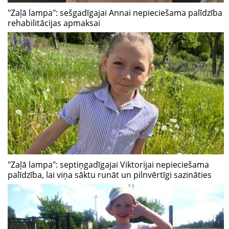
"Zaļā lampa": sešgadīgajai Annai nepieciešama palīdzība
rehabilitācijas apmaksai
"Zaļā lampa": septiņgadīgajai Viktorijai nepieciešama
palīdzība, lai viņa sāktu runāt un pilnvērtīgi sazināties