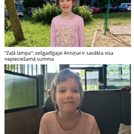
"Zaļā lampa": sešgadīgajai Anniņai ir savākta visa
nepieciešamā summa