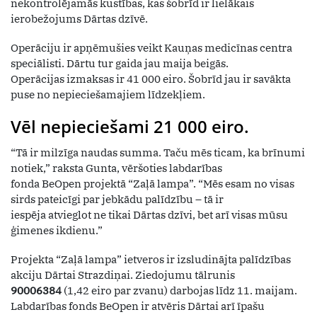
nekontrolējamās kustības, kas šobrīd ir lielākais
ierobežojums Dārtas dzīvē.
Operāciju ir apņēmušies veikt Kauņas medicīnas centra
speciālisti. Dārtu tur gaida jau maija beigās.
Operācijas izmaksas ir 41 000 eiro. Šobrīd jau ir savākta
puse no nepieciešamajiem līdzekļiem.
Vēl nepieciešami 21 000 eiro.
“Tā ir milzīga naudas summa. Taču mēs ticam, ka brīnumi
notiek,” raksta Gunta, vēršoties labdarības
fonda BeOpen projektā “Zaļā lampa”. “Mēs esam no visas
sirds pateicīgi par jebkādu palīdzību – tā ir
iespēja atvieglot ne tikai Dārtas dzīvi, bet arī visas mūsu
ģimenes ikdienu.”
Projekta “Zaļā lampa” ietveros ir izsludinājta palīdzības
akciju Dārtai Strazdiņai. Ziedojumu tālrunis
90006384
(1,42 eiro par zvanu) darbojas līdz 11. maijam.
Labdarības fonds BeOpen ir atvēris Dārtai arī īpašu