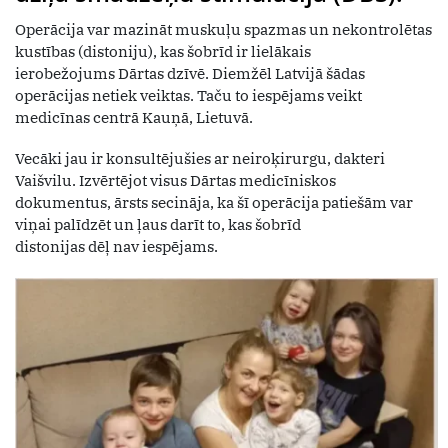
Operācija var mazināt muskuļu spazmas un nekontrolētas
kustības (distoniju), kas šobrīd ir lielākais
ierobežojums Dārtas dzīvē. Diemžēl Latvijā šādas
operācijas netiek veiktas. Taču to iespējams veikt
medicīnas centrā Kauņā, Lietuvā.
Vecāki jau ir konsultējušies ar neiroķirurgu, dakteri
Vaišvilu. Izvērtējot visus Dārtas medicīniskos
dokumentus, ārsts secināja, ka šī operācija patiešām var
viņai palīdzēt un ļaus darīt to, kas šobrīd
distonijas dēļ nav iespējams.