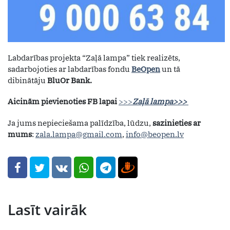
Labdarības projekta “Zaļā lampa” tiek realizēts,
sadarbojoties ar labdarības fondu
BeOpen
un tā
dibinātāju
BluOr Bank.
Aicinām pievienoties FB lapai
>>>
Zaļā lampa>>>
Ja jums nepieciešama palīdzība, lūdzu,
sazinieties ar
mums
:
zala.lampa@gmail.com
,
info@beopen.lv
Lasīt vairāk