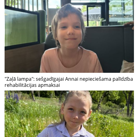
"Zaļā lampa": sešgadīgajai Annai nepieciešama palīdzība
rehabilitācijas apmaksai