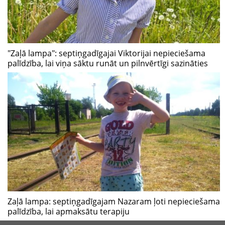
"Zaļā lampa": septiņgadīgajai Viktorijai nepieciešama
palīdzība, lai viņa sāktu runāt un pilnvērtīgi sazināties
Zaļā lampa: septiņgadīgajam Nazaram ļoti nepieciešama
palīdzība, lai apmaksātu terapiju