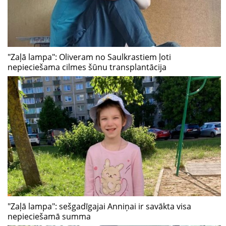
"Zaļā lampa": Oliveram no Saulkrastiem ļoti
nepieciešama cilmes šūnu transplantācija
"Zaļā lampa": sešgadīgajai Anniņai ir savākta visa
nepieciešamā summa