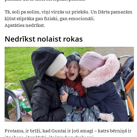
Tā, soli pa solim, viņi virzās uz priekšu. Un Dārta pamazām
kļūst stiprāka gan fiziski, gan emocionāli.
Apstāties nedrīkst.
Nedrīkst nolaist rokas
Protams, ir brīži, kad Guntai ir ļoti smagi – katrs bērniņš ir