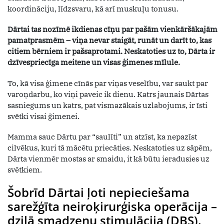
koordināciju, līdzsvaru, kā arī muskuļu tonusu.
Dārtai tas nozīmē ikdienas cīņu par pašām vienkāršākajām
pamatprasmēm – viņa nevar staigāt, runāt un darīt to, kas
citiem bērniem ir pašsaprotami. Neskatoties uz to, Dārta ir
dzīvespriecīga meitene un visas ģimenes mīlule.
To, kā visa ģimene cīnās par viņas veselību, var saukt par
varoņdarbu, ko viņi paveic ik dienu. Katrs jaunais Dārtas
sasniegums un katrs, pat vismazākais uzlabojums, ir īsti
svētki visai ģimenei.
Mamma sauc Dārtu par “saulīti” un atzīst, ka nepazīst
cilvēkus, kuri tā mācētu priecāties. Neskatoties uz sāpēm,
Dārta vienmēr mostas ar smaidu, it kā būtu ieradusies uz
svētkiem.
Šobrīd Dārtai ļoti nepieciešama
sarežģīta neiroķirurģiska operācija –
dziļā smadzeņu stimulācija (DBS).