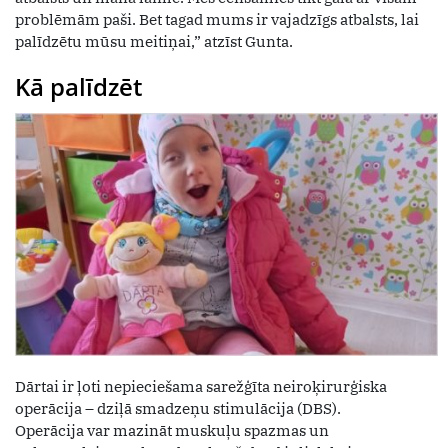
problēmām paši. Bet tagad mums ir vajadzīgs atbalsts, lai
palīdzētu mūsu meitiņai,” atzīst Gunta.
Kā palīdzēt
Dārtai ir ļoti nepieciešama sarežģīta neiroķirurģiska
operācija – dziļā smadzeņu stimulācija (DBS).
Operācija var mazināt muskuļu spazmas un