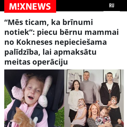
RU
“Mēs ticam, ka brīnumi
notiek”: piecu bērnu mammai
no Kokneses nepieciešama
palīdzība, lai apmaksātu
meitas operāciju