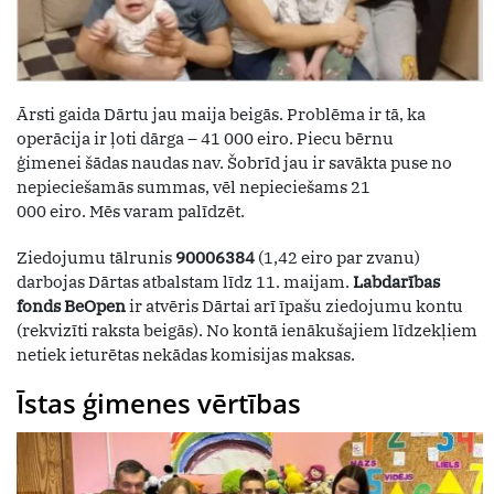
Ārsti gaida Dārtu jau maija beigās. Problēma ir tā, ka
operācija ir ļoti dārga – 41 000 eiro. Piecu bērnu
ģimenei šādas naudas nav. Šobrīd jau ir savākta puse no
nepieciešamās summas, vēl nepieciešams 21
000 eiro. Mēs varam palīdzēt.
Ziedojumu tālrunis
90006384
(1,42 eiro par zvanu)
darbojas Dārtas atbalstam līdz 11. maijam.
Labdarības
fonds BeOpen
ir atvēris Dārtai arī īpašu ziedojumu kontu
(rekvizīti raksta beigās). No kontā ienākušajiem līdzekļiem
netiek ieturētas nekādas komisijas maksas.
Īstas ģimenes vērtības