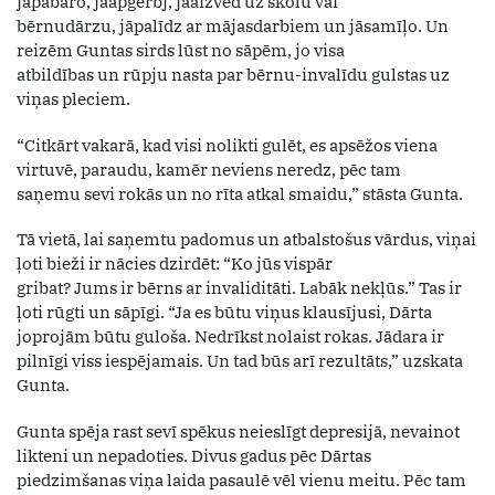
jāpabaro, jāapģērbj, jāaizved uz skolu vai
bērnudārzu, jāpalīdz ar mājasdarbiem un jāsamīļo. Un
reizēm Guntas sirds lūst no sāpēm, jo visa
atbildības un rūpju nasta par bērnu-invalīdu gulstas uz
viņas pleciem.
“Citkārt vakarā, kad visi nolikti gulēt, es apsēžos viena
virtuvē, paraudu, kamēr neviens neredz, pēc tam
saņemu sevi rokās un no rīta atkal smaidu,” stāsta Gunta.
Tā vietā, lai saņemtu padomus un atbalstošus vārdus, viņai
ļoti bieži ir nācies dzirdēt: “Ko jūs vispār
gribat? Jums ir bērns ar invaliditāti. Labāk nekļūs.” Tas ir
ļoti rūgti un sāpīgi. “Ja es būtu viņus klausījusi, Dārta
joprojām būtu guloša. Nedrīkst nolaist rokas. Jādara ir
pilnīgi viss iespējamais. Un tad būs arī rezultāts,” uzskata
Gunta.
Gunta spēja rast sevī spēkus neieslīgt depresijā, nevainot
likteni un nepadoties. Divus gadus pēc Dārtas
piedzimšanas viņa laida pasaulē vēl vienu meitu. Pēc tam