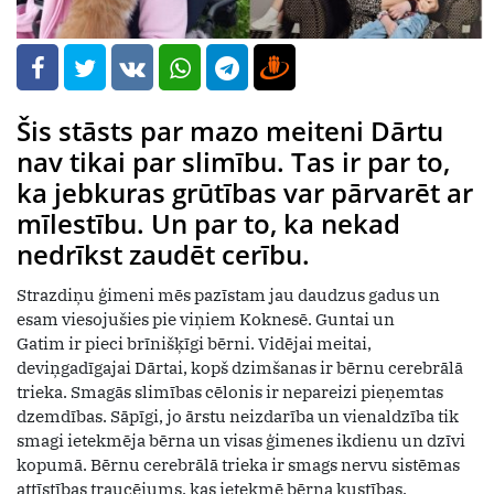
Šis stāsts par mazo meiteni Dārtu
nav tikai par slimību. Tas ir par to,
ka jebkuras grūtības var pārvarēt ar
mīlestību. Un par to, ka nekad
nedrīkst zaudēt cerību.
Strazdiņu ģimeni mēs pazīstam jau daudzus gadus un
esam viesojušies pie viņiem Koknesē. Guntai un
Gatim ir pieci brīnišķīgi bērni. Vidējai meitai,
deviņgadīgajai Dārtai, kopš dzimšanas ir bērnu cerebrālā
trieka. Smagās slimības cēlonis ir nepareizi pieņemtas
dzemdības. Sāpīgi, jo ārstu neizdarība un vienaldzība tik
smagi ietekmēja bērna un visas ģimenes ikdienu un dzīvi
kopumā. Bērnu cerebrālā trieka ir smags nervu sistēmas
attīstības traucējums, kas ietekmē bērna kustības,