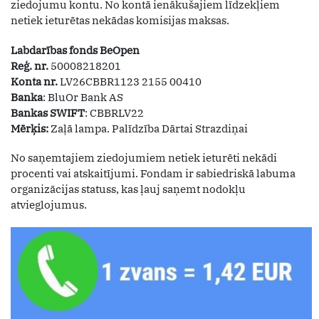
ziedojumu kontu. No kontā ienākušajiem līdzekļiem
netiek ieturētas nekādas komisijas maksas.
Labdarības fonds BeOpen
Reģ. nr.
50008218201
Konta nr.
LV26CBBR1123 2155 00410
Banka
: BluOr Bank AS
Bankas SWIFT
: CBBRLV22
Mērķis:
Zaļā lampa. Palīdzība Dārtai Strazdiņai
No saņemtajiem ziedojumiem netiek ieturēti nekādi
procenti vai atskaitījumi. Fondam ir sabiedriskā labuma
organizācijas statuss, kas ļauj saņemt nodokļu
atvieglojumus.