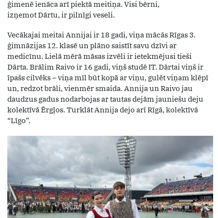
ģimenē ienāca arī piektā meitiņa. Visi bērni,
izņemot Dārtu, ir pilnīgi veseli.
Vecākajai meitai Annijai ir 18 gadi, viņa mācās Rīgas 3.
ģimnāzijas 12. klasē un plāno saistīt savu dzīvi ar
medicīnu. Lielā mērā māsas izvēli ir ietekmējusi tieši
Dārta. Brālim Raivo ir 16 gadi, viņš studē IT. Dārtai viņš ir
īpašs cilvēks – viņa mīl būt kopā ar viņu, gulēt viņam klēpī
un, redzot brāli, vienmēr smaida. Annija un Raivo jau
daudzus gadus nodarbojas ar tautas dejām jauniešu deju
kolektīvā Ērgļos. Turklāt Annija dejo arī Rīgā, kolektīvā
“Līgo”.