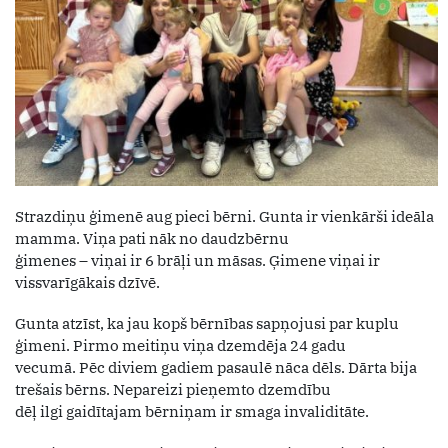
Strazdiņu ģimenē aug pieci bērni. Gunta ir vienkārši ideāla
mamma. Viņa pati nāk no daudzbērnu
ģimenes – viņai ir 6 brāļi un māsas. Ģimene viņai ir
vissvarīgākais dzīvē.
Gunta atzīst, ka jau kopš bērnības sapņojusi par kuplu
ģimeni. Pirmo meitiņu viņa dzemdēja 24 gadu
vecumā. Pēc diviem gadiem pasaulē nāca dēls. Dārta bija
trešais bērns. Nepareizi pieņemto dzemdību
dēļ ilgi gaidītajam bērniņam ir smaga invaliditāte.