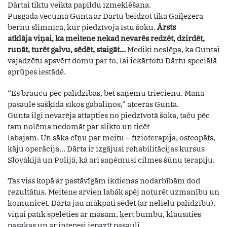
Dārtai tiktu veikta papildu izmeklēšana.
Pusgada vecumā Gunta ar Dārtu beidzot tika Gaiļezera
bērnu slimnīcā, kur piedzīvoja īstu šoku.
Ārsts
atklāja viņai, ka meitene nekad nevarēs redzēt, dzirdēt,
runāt, turēt galvu, sēdēt, staigāt…
Mediķi neslēpa, ka Guntai
vajadzētu apsvērt domu par to, lai iekārtotu Dārtu speciālā
aprūpes iestādē.
“Es braucu pēc palīdzības, bet saņēmu triecienu. Mana
pasaule sašķīda sīkos gabaliņos,” atceras Gunta.
Gunta ilgi nevarēja attapties no piedzīvotā šoka, taču pēc
tam nolēma nedomāt par slikto un ticēt
labajam. Un sāka cīņu par meitu – fizioterapija, osteopāts,
kāju operācija… Dārta ir izgājusi rehabilitācijas kursus
Slovākijā un Polijā, kā arī saņēmusi cilmes šūnu terapiju.
Tas viss kopā ar pastāvīgām ikdienas nodarbībām dod
rezultātus. Meitene arvien labāk spēj noturēt uzmanību un
komunicēt. Dārta jau mākpati sēdēt (ar nelielu palīdzību),
viņai patīk spēlēties ar māsām, ķert bumbu, klausīties
pasakas un ar interesi iepazīt pasauli.