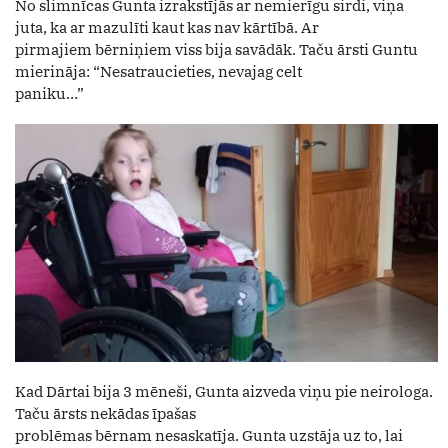
No slimnīcas Gunta izrakstījās ar nemierīgu sirdi, viņa
juta, ka ar mazulīti kaut kas nav kārtībā. Ar
pirmajiem bērniņiem viss bija savādāk. Taču ārsti Guntu
mierināja: “Nesatraucieties, nevajag celt
paniku…”
Kad Dārtai bija 3 mēneši, Gunta aizveda viņu pie neirologa.
Taču ārsts nekādas īpašas
problēmas bērnam nesaskatīja. Gunta uzstāja uz to, lai