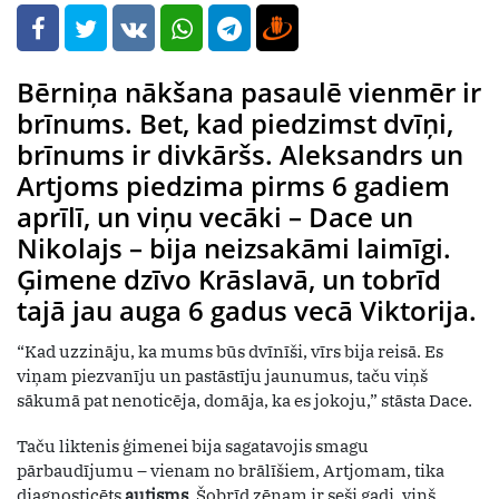
Bērniņa nākšana pasaulē vienmēr ir
brīnums. Bet, kad piedzimst dvīņi,
brīnums ir divkāršs. Aleksandrs un
Artjoms piedzima pirms 6 gadiem
aprīlī, un viņu vecāki – Dace un
Nikolajs – bija neizsakāmi laimīgi.
Ģimene dzīvo Krāslavā, un tobrīd
tajā jau auga 6 gadus vecā Viktorija.
“Kad uzzināju, ka mums būs dvīnīši, vīrs bija reisā. Es
viņam piezvanīju un pastāstīju jaunumus, taču viņš
sākumā pat nenoticēja, domāja, ka es jokoju,” stāsta Dace.
Taču liktenis ģimenei bija sagatavojis smagu
pārbaudījumu – vienam no brālīšiem, Artjomam, tika
diagnosticēts
autisms
. Šobrīd zēnam ir seši gadi, viņš