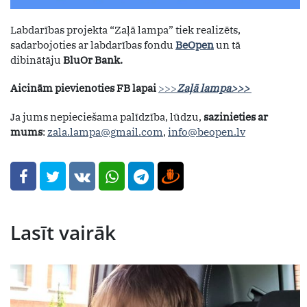
Labdarības projekta “Zaļā lampa” tiek realizēts,
sadarbojoties ar labdarības fondu
BeOpen
un tā
dibinātāju
BluOr Bank.
Aicinām pievienoties FB lapai
>>>
Zaļā lampa>>>
Ja jums nepieciešama palīdzība, lūdzu,
sazinieties ar
mums
:
zala.lampa@gmail.com
,
info@beopen.lv
Lasīt vairāk