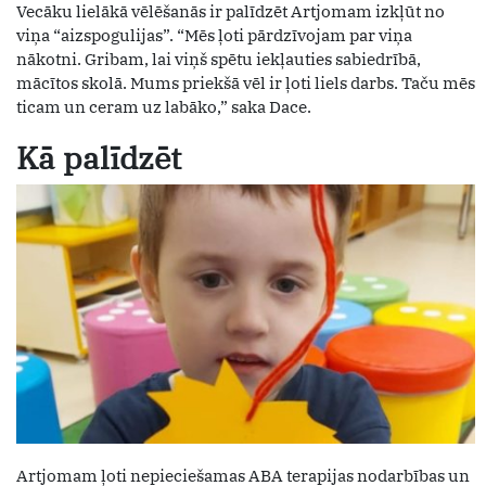
Vecāku lielākā vēlēšanās ir palīdzēt Artjomam izkļūt no
viņa “aizspogulijas”. “Mēs ļoti pārdzīvojam par viņa
nākotni. Gribam, lai viņš spētu iekļauties sabiedrībā,
mācītos skolā. Mums priekšā vēl ir ļoti liels darbs. Taču mēs
ticam un ceram uz labāko,” saka Dace.
Kā palīdzēt
Artjomam ļoti nepieciešamas ABA terapijas nodarbības un