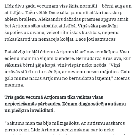
Līdz divu gadu vecumam viss šķita normāli – bērni auga un
attīstījās. Taču vēlāk Dace sāka pamanīt atšķirības starp
abiem brāļiem. Aleksandrs dažādas prasmes apguva ātrāk,
bet Artjoms sāka atpalikt attīstībā. Viņš sāka pastāvīgi
šūpoties uz dīvāna, veicot ritmiskas kustības, neņēma
rokās karoti un nemācēja košļāt. Dace ļoti satraucās.
Patstāvīgi košļāt ēdienu Artjoms tā arī nav iemācījies. Visu
ēdienu mamma viņam blenderē. Bērnudārzā Krāslavā, kur
sākumā bērni gāja kopā, viņš vispār neko neēda. “Viņš
ierāvās stūrī un tur sēdēja, ar nevienu nesarunājoties. Galu
galā mums nācās Artjomu no bērnudārza izņemt,” atceras
mamma.
Trīs gadu vecumā Artjomam tika veiktas visas
nepieciešamās pārbaudes. Zēnam diagnosticēja autismu
un piešķīra invaliditāti.
“Sākumā man tas bija milzīgs šoks. Ar autismu saskāros
pirmo reizi. Līdz Artjoma piedzimšanai par to neko