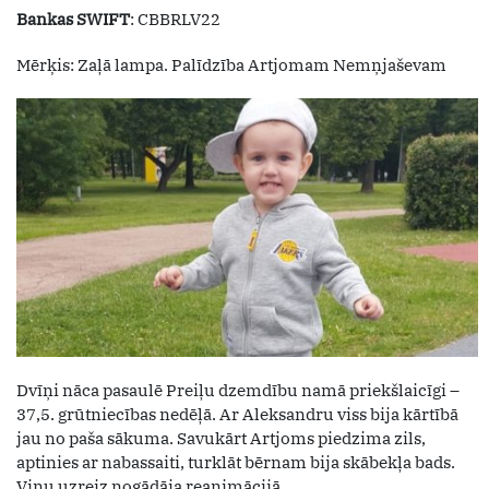
Bankas SWIFT
: CBBRLV22
Mērķis: Zaļā lampa. Palīdzība Artjomam Nemņjaševam
Dvīņi nāca pasaulē Preiļu dzemdību namā priekšlaicīgi –
37,5. grūtniecības nedēļā. Ar Aleksandru viss bija kārtībā
jau no paša sākuma. Savukārt Artjoms piedzima zils,
aptinies ar nabassaiti, turklāt bērnam bija skābekļa bads.
Viņu uzreiz nogādāja reanimācijā.