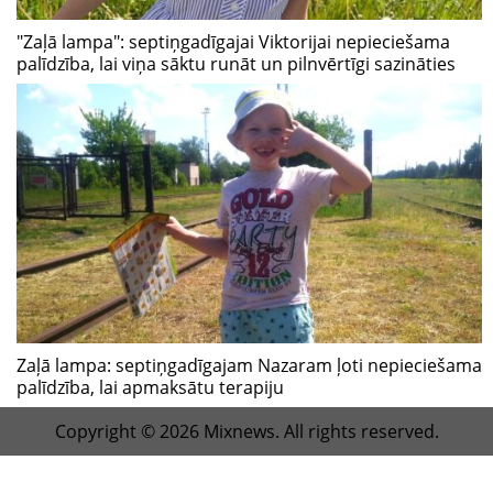
"Zaļā lampa": septiņgadīgajai Viktorijai nepieciešama
palīdzība, lai viņa sāktu runāt un pilnvērtīgi sazināties
Zaļā lampa: septiņgadīgajam Nazaram ļoti nepieciešama
palīdzība, lai apmaksātu terapiju
Copyright © 2026 Mixnews. All rights reserved.