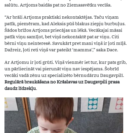
salūtu. Artjoms baidās pat no Ziemassvētku vecīša.
“Ar brāli Artjoms praktiski nekontaktējas. Taču viņam
patīk, piemēram, kad Aleksis pūš blakus ziepju burbuļus.
Šādos brīžos Artjoms priecājas un lēkā. Vecākajai māsai
patīk viņu samīļot, bet viņš nekontaktē pat ar viņu. Citi
bērni viņu neinteresē. Savukārt pret mani viņš ir ļoti mīļš.
Dažreiz, ļoti reti viņš var pateikt ‘mamma’,” saka Dace.
Ar Artjomu ir ļoti grūti. Viņš vienmēr iet tur, kur pats grib,
un pārliecināt vai pierunāt viņu nav iespējams. Šobrīd
vecāki vadā zēnu uz specializēto bērnudārzu Daugavpilī.
Regulārā braukāšana no Krāslavas uz Daugavpili prasa
daudz līdzekļu
.