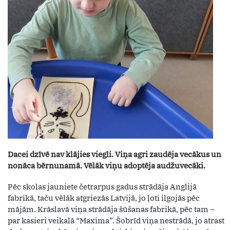
Dacei dzīvē nav klājies viegli. Viņa agri zaudēja vecākus un
nonāca bērnunamā. Vēlāk viņu adoptēja audžuvecāki.
Pēc skolas jauniete četrarpus gadus strādāja Anglijā
fabrikā, taču vēlāk atgriezās Latvijā, jo ļoti ilgojās pēc
mājām. Krāslavā viņa strādāja šūšanas fabrikā, pēc tam –
par kasieri veikalā “Maxima”. Šobrīd viņa nestrādā, jo atrast