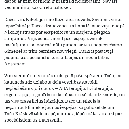
darbu ar trim bērniem ir praktiski neiespējami. Nav arī
vecmāmiņu, kas varētu palīdzēt.
Daces vīrs Nikolajs ir no Rēzeknes novada. Savulaik viņus
iepazīstināja Daces draudzene, un kopš tā laika viņi ir kopā.
Nikolajs strādā par ekspeditoru un kurjeru, piegādā
sūtījumus. Viņš cenšas ņemt pēc iespējas vairāk
pasūtījumu, lai nodrošinātu ģimeni ar visu nepieciešamo.
Ģimenei ar trim bērniem nav viegli. Turklāt pastāvīgi
jāapmaksā speciālistu konsultācijas un nodarbības
Artjomam.
Viņi vienmēr ir centušies tikt galā pašu spēkiem. Taču, lai
kaut nedaudz uzlabotu dēla veselības stāvokli,
nepieciešams ļoti daudz — ABA terapija, fizioterapija,
ergoterapija, logopēda nodarbības un vēl daudz kas cits, un
tas viss prasa lielus līdzekļus. Dace un Nikolajs
nepārtraukti meklē jaunas iespējas, kā palīdzēt dēlam.
Taču Krāslavā šādu iespēju ir maz, tāpēc nākas braukt pie
speciālistiem uz Daugavpili.