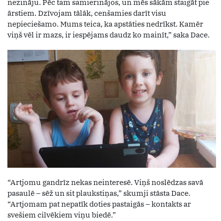
nezināju. Pēc tam samierinājos, un mēs sākām staigāt pie
ārstiem. Dzīvojam tālāk, cenšamies darīt visu
nepieciešamo. Mums teica, ka apstāties nedrīkst. Kamēr
viņš vēl ir mazs, ir iespējams daudz ko mainīt,” saka Dace.
“Artjomu gandrīz nekas neinteresē. Viņš noslēdzas savā
pasaulē – sēž un sit plaukstiņas,” skumji stāsta Dace.
“Artjomam pat nepatīk doties pastaigās – kontakts ar
svešiem cilvēkiem viņu biedē.”