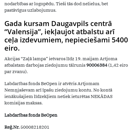
nodarbības ar logopēdu. Tieši tās dod nelielus, bet
pastāvīgus uzlabojumus.
Gada kursam Daugavpils centrā
“Valensija”, iekļaujot atbalstu arī
ceļa izdevumiem, nepieciešami 5400
eiro.
Akcijas “Zaļā lampa” ietvaros līdz 19. maijam Artjoma
atbalstam darbojas ziedojumu tālrunis
90006384
(1,42 eiro
par zvanu).
Labdarības fonds BeOpen ir atvēris Artjomam
Nemņjaševam arī īpašu ziedojumu kontu. No kontā
ienākušajiem līdzekļiem netiek ieturētas NEKĀDAS
komisijas maksas.
Labdarības fonds BeOpen
Reģ.Nr.
50008218201