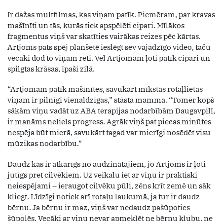
Ir dažas multfilmas, kas viņam patīk. Piemēram, par kravas
mašīnīti un tās, kurās tiek apspēlēti cipari. Mīļākos
fragmentus viņš var skatīties vairākas reizes pēc kārtas.
Artjoms pats spēj planšetē ieslēgt sev vajadzīgo video, taču
vecāki dod to viņam reti. Vēl Artjomam ļoti patīk cipari un
spilgtas krāsas, īpaši zilā.
“Artjomam patīk mašīnītes, savukārt mīkstās rotaļlietas
viņam ir pilnīgi vienaldzīgas,” stāsta mamma. “Tomēr kopš
sākām viņu vadāt uz ABA terapijas nodarbībām Daugavpilī,
ir manāms neliels progress. Agrāk viņš pat piecas minūtes
nespēja būt mierā, savukārt tagad var mierīgi nosēdēt visu
mūzikas nodarbību.”
Daudz kas ir atkarīgs no audzinātājiem, jo Artjoms ir ļoti
jutīgs pret cilvēkiem. Uz veikalu iet ar viņu ir praktiski
neiespējami – ieraugot cilvēku pūli, zēns krīt zemē un sāk
kliegt. Līdzīgi notiek arī rotaļu laukumā, ja tur ir daudz
bērnu. Ja bērnu ir maz, viņš var nedaudz pašūpoties
šūpolēs. Vecāki ar viņu nevar apmeklēt ne bērnu klubu, ne