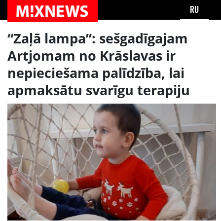
RU
“Zaļā lampa”: sešgadīgajam
Artjomam no Krāslavas ir
nepieciešama palīdzība, lai
apmaksātu svarīgu terapiju