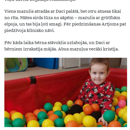
Viens mazulis atradās ar Daci palātā, bet otru atnesa tikai
no rīta. Mātes sirds lūza no sāpēm – mazulis ar grūtībām
elpoja, un tas bija ļoti smagi. Pēc piedzimšanas Artjoms pat
piedzīvoja klīnisko nāvi.
Pēc kāda laika bērna stāvoklis uzlabojās, un Daci ar
bērniem izrakstīja mājās. Abus mazuļus vecāki kristīja.