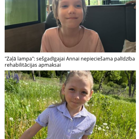
"Zaļā lampa": sešgadīgajai Annai nepieciešama palīdzība
rehabilitācijas apmaksai