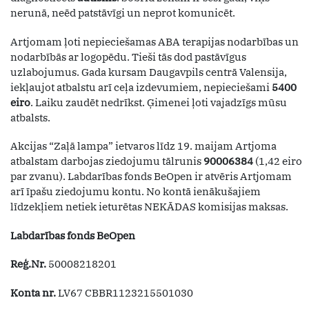
nerunā, neēd patstāvīgi un neprot komunicēt.
Artjomam ļoti nepieciešamas ABA terapijas nodarbības un
nodarbībās ar logopēdu. Tieši tās dod pastāvīgus
uzlabojumus. Gada kursam Daugavpils centrā Valensija,
iekļaujot atbalstu arī ceļa izdevumiem, nepieciešami
5400
eiro
. Laiku zaudēt nedrīkst. Ģimenei ļoti vajadzīgs mūsu
atbalsts.
Akcijas “Zaļā lampa” ietvaros līdz 19. maijam Artjoma
atbalstam darbojas ziedojumu tālrunis
90006384
(1,42 eiro
par zvanu). Labdarības fonds BeOpen ir atvēris Artjomam
arī īpašu ziedojumu kontu. No kontā ienākušajiem
līdzekļiem netiek ieturētas NEKĀDAS komisijas maksas.
Labdarības fonds BeOpen
Reģ.Nr.
50008218201
Konta nr.
LV67 CBBR1123215501030