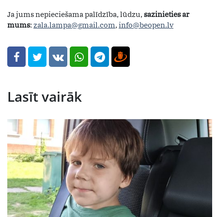
Ja jums nepieciešama palīdzība, lūdzu,
sazinieties ar
mums
:
zala.lampa@gmail.com
,
info@beopen.lv
Lasīt vairāk