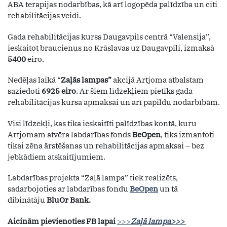
ABA terapijas nodarbības, kā arī logopēda palīdzība un citi
rehabilitācijas veidi.
Gada rehabilitācijas kurss Daugavpils centrā “Valensija”,
ieskaitot braucienus no Krāslavas uz Daugavpili, izmaksā
5400
eiro.
Nedēļas laikā “
Zaļās lampas”
akcijā Artjoma atbalstam
saziedoti
6925 eiro
. Ar šiem līdzekļiem pietiks gada
rehabilitācijas kursa apmaksai un arī papildu nodarbībām.
Visi līdzekļi, kas tika ieskaitīti palīdzības kontā, kuru
Artjomam atvēra labdarības fonds
BeOpen
, tiks izmantoti
tikai zēna ārstēšanas un rehabilitācijas apmaksai – bez
jebkādiem atskaitījumiem.
Labdarības projekta “Zaļā lampa” tiek realizēts,
sadarbojoties ar labdarības fondu
BeOpen
un tā
dibinātāju
BluOr Bank.
Aicinām pievienoties FB lapai
>>>
Zaļā lampa>>>