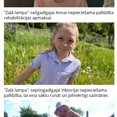
"Zaļā lampa": sešgadīgajai Annai nepieciešama palīdzība
rehabilitācijas apmaksai
"Zaļā lampa": septiņgadīgajai Viktorijai nepieciešama
palīdzība, lai viņa sāktu runāt un pilnvērtīgi sazināties