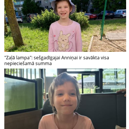
"Zaļā lampa": sešgadīgajai Anniņai ir savākta visa
nepieciešamā summa