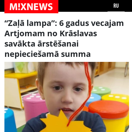
RU
“Zaļā lampa”: 6 gadus vecajam
Artjomam no Krāslavas
savākta ārstēšanai
nepieciešamā summa