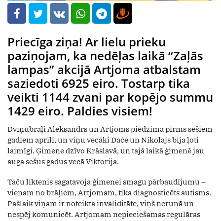
Priecīga ziņa! Ar lielu prieku
paziņojam, ka nedēļas laikā “Zaļās
lampas” akcijā Artjoma atbalstam
saziedoti 6925 eiro. Tostarp tika
veikti 1144 zvani par kopējo summu
1429 eiro. Paldies visiem!
Dvīņubrāļi Aleksandrs un Artjoms piedzima pirms sešiem
gadiem aprīlī, un viņu vecāki Dače un Nikolajs bija ļoti
laimīgi. Ģimene dzīvo Krāslavā, un tajā laikā ģimenē jau
auga sešus gadus vecā Viktorija.
Taču liktenis sagatavoja ģimenei smagu pārbaudījumu –
vienam no brāļiem, Artjomam, tika diagnosticēts autisms.
Pašlaik viņam ir noteikta invaliditāte, viņš nerunā un
nespēj komunicēt. Artjomam nepieciešamas regulāras