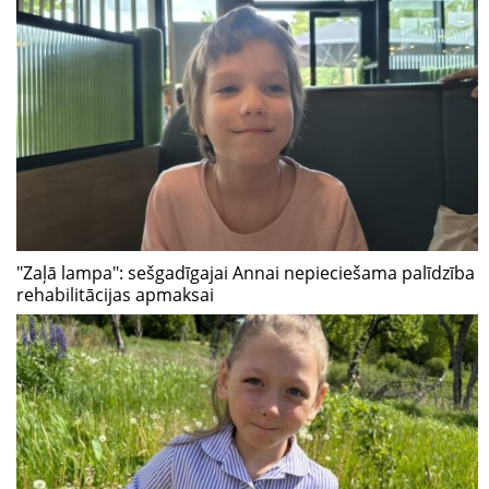
"Zaļā lampa": sešgadīgajai Annai nepieciešama palīdzība
rehabilitācijas apmaksai