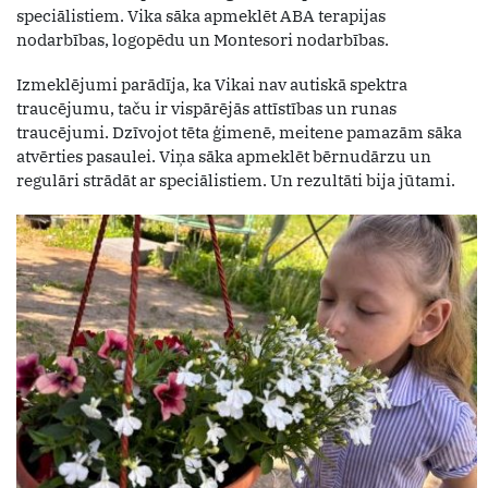
speciālistiem. Vika sāka apmeklēt ABA terapijas
nodarbības, logopēdu un Montesori nodarbības.
Izmeklējumi parādīja, ka Vikai nav autiskā spektra
traucējumu, taču ir vispārējās attīstības un runas
traucējumi. Dzīvojot tēta ģimenē, meitene pamazām sāka
atvērties pasaulei. Viņa sāka apmeklēt bērnudārzu un
regulāri strādāt ar speciālistiem. Un rezultāti bija jūtami.