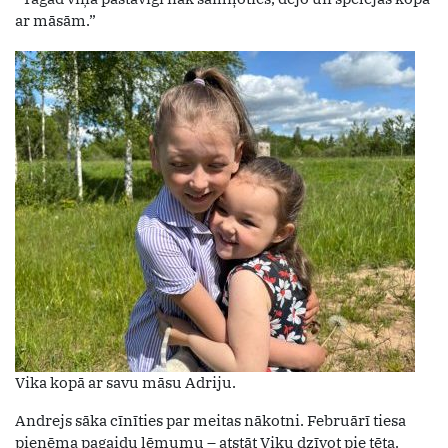
ar māsām.”
Vika kopā ar savu māsu Adriju.
Andrejs sāka cīnīties par meitas nākotni. Februārī tiesa
pieņēma pagaidu lēmumu – atstāt Viku dzīvot pie tēta.