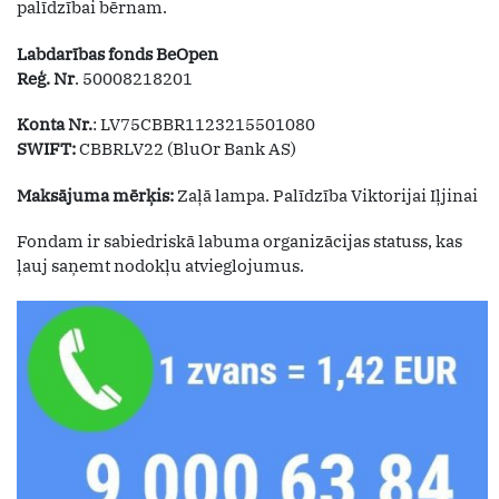
palīdzībai bērnam.
Labdarības fonds BeOpen
Reģ. Nr
. 50008218201
Konta Nr.
: LV75CBBR1123215501080
SWIFT:
CBBRLV22 (BluOr Bank AS)
Maksājuma mērķis:
Zaļā lampa. Palīdzība Viktorijai Iļjinai
Fondam ir sabiedriskā labuma organizācijas statuss, kas
ļauj saņemt nodokļu atvieglojumus.