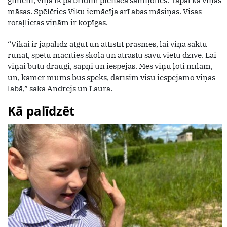
ģimeni, viņa ik pa brīdim pienāca samīļoties. Tāpat kā viņas
māsas. Spēlēties Viku iemācīja arī abas māsiņas. Visas
rotaļlietas viņām ir kopīgas.
“Vikai ir jāpalīdz atgūt un attīstīt prasmes, lai viņa sāktu
runāt, spētu mācīties skolā un atrastu savu vietu dzīvē. Lai
viņai būtu draugi, sapņi un iespējas. Mēs viņu ļoti mīlam,
un, kamēr mums būs spēks, darīsim visu iespējamo viņas
labā,” saka Andrejs un Laura.
Kā palīdzēt