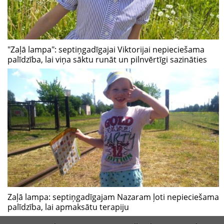
"Zaļā lampa": septiņgadīgajai Viktorijai nepieciešama
palīdzība, lai viņa sāktu runāt un pilnvērtīgi sazināties
Zaļā lampa: septiņgadīgajam Nazaram ļoti nepieciešama
palīdzība, lai apmaksātu terapiju