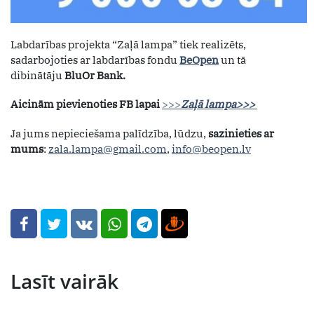
Labdarības projekta “Zaļā lampa” tiek realizēts,
sadarbojoties ar labdarības fondu
BeOpen
un tā
dibinātāju
BluOr Bank.
Aicinām pievienoties FB lapai
>>>
Zaļā lampa>>>
Ja jums nepieciešama palīdzība, lūdzu,
sazinieties ar
mums
:
zala.lampa@gmail.com
,
info@beopen.lv
Lasīt vairāk