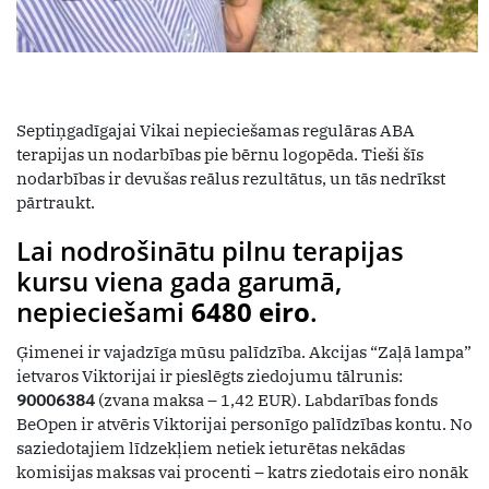
Septiņgadīgajai Vikai nepieciešamas regulāras ABA
terapijas un nodarbības pie bērnu logopēda. Tieši šīs
nodarbības ir devušas reālus rezultātus, un tās nedrīkst
pārtraukt.
Lai nodrošinātu pilnu terapijas
kursu viena gada garumā,
nepieciešami
6480 eiro
.
Ģimenei ir vajadzīga mūsu palīdzība. Akcijas “Zaļā lampa”
ietvaros Viktorijai ir pieslēgts ziedojumu tālrunis:
90006384
(zvana maksa – 1,42 EUR). Labdarības fonds
BeOpen ir atvēris Viktorijai personīgo palīdzības kontu. No
saziedotajiem līdzekļiem netiek ieturētas nekādas
komisijas maksas vai procenti – katrs ziedotais eiro nonāk