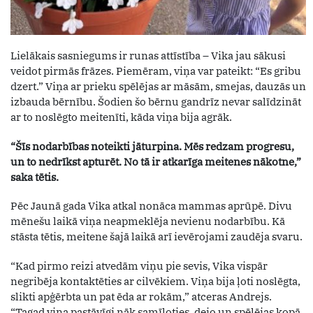
Lielākais sasniegums ir runas attīstība – Vika jau sākusi
veidot pirmās frāzes. Piemēram, viņa var pateikt: “Es gribu
dzert.” Viņa ar prieku spēlējas ar māsām, smejas, dauzās un
izbauda bērnību. Šodien šo bērnu gandrīz nevar salīdzināt
ar to noslēgto meitenīti, kāda viņa bija agrāk.
“Šīs nodarbības noteikti jāturpina. Mēs redzam progresu,
un to nedrīkst apturēt. No tā ir atkarīga meitenes nākotne,”
saka tētis.
Pēc Jaunā gada Vika atkal nonāca mammas aprūpē. Divu
mēnešu laikā viņa neapmeklēja nevienu nodarbību. Kā
stāsta tētis, meitene šajā laikā arī ievērojami zaudēja svaru.
“Kad pirmo reizi atvedām viņu pie sevis, Vika vispār
negribēja kontaktēties ar cilvēkiem. Viņa bija ļoti noslēgta,
slikti apģērbta un pat ēda ar rokām,” atceras Andrejs.
“Tagad viņa pastāvīgi nāk samīļoties, dejo un spēlējas kopā