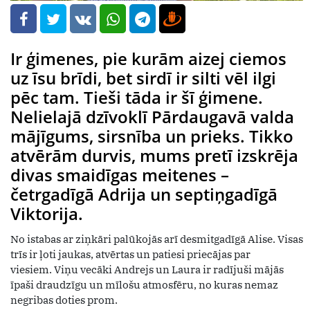
Ir ģimenes, pie kurām aizej ciemos
uz īsu brīdi, bet sirdī ir silti vēl ilgi
pēc tam. Tieši tāda ir šī ģimene.
Nelielajā dzīvoklī Pārdaugavā valda
mājīgums, sirsnība un prieks. Tikko
atvērām durvis, mums pretī izskrēja
divas smaidīgas meitenes –
četrgadīgā Adrija un septiņgadīgā
Viktorija.
No istabas ar ziņkāri palūkojās arī desmitgadīgā Alise. Visas
trīs ir ļoti jaukas, atvērtas un patiesi priecājas par
viesiem. Viņu vecāki Andrejs un Laura ir radījuši mājās
īpaši draudzīgu un mīlošu atmosfēru, no kuras nemaz
negribas doties prom.