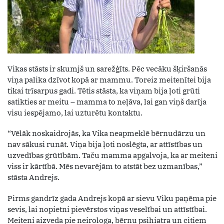
Vikas stāsts ir skumjš un sarežģīts. Pēc vecāku šķiršanās
viņa palika dzīvot kopā ar mammu. Toreiz meitenītei bija
tikai trīsarpus gadi. Tētis stāsta, ka viņam bija ļoti grūti
satikties ar meitu – mamma to neļāva, lai gan viņš darīja
visu iespējamo, lai uzturētu kontaktu.
“Vēlāk noskaidrojās, ka Vika neapmeklē bērnudārzu un
nav sākusi runāt. Viņa bija ļoti noslēgta, ar attīstības un
uzvedības grūtībām. Taču mamma apgalvoja, ka ar meiteni
viss ir kārtībā. Mēs nevarējām to atstāt bez uzmanības,”
stāsta Andrejs.
Pirms gandrīz gada Andrejs kopā ar sievu Viku paņēma pie
sevis, lai nopietni pievērstos viņas veselībai un attīstībai.
Meiteni aizveda pie neirologa, bērnu psihiatra un citiem