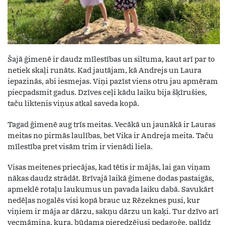
Šajā ģimenē ir daudz mīlestības un siltuma, kaut arī par to
netiek skaļi runāts. Kad jautājam, kā Andrejs un Laura
iepazinās, abi iesmejas. Viņi pazīst viens otru jau apmēram
piecpadsmit gadus. Dzīves ceļi kādu laiku bija šķīrušies,
taču liktenis viņus atkal saveda kopā.
Tagad ģimenē aug trīs meitas. Vecākā un jaunākā ir Lauras
meitas no pirmās laulības, bet Vika ir Andreja meita. Taču
mīlestība pret visām trim ir vienādi liela.
Visas meitenes priecājas, kad tētis ir mājās, lai gan viņam
nākas daudz strādāt. Brīvajā laikā ģimene dodas pastaigās,
apmeklē rotaļu laukumus un pavada laiku dabā. Savukārt
nedēļas nogalēs visi kopā brauc uz Rēzeknes pusi, kur
viņiem ir māja ar dārzu, sakņu dārzu un kaķi. Tur dzīvo arī
vecmāmiņa, kura, būdama pieredzējusi pedagoģe, palīdz