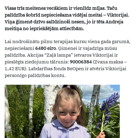
Visas trīs meitenes vecākiem ir vienlīdz mīļas. Taču
palīdzība šobrīd nepieciešama vidējai meitai – Viktorijai.
Viņa ģimenē dzīvo salīdzinoši nesen, jo ir tēta Andreja
meitiņa no iepriekšējām attiecībām.
Lai nodrošinātu pilnu terapijas kursu viena gada garumā,
nepieciešami
6480 eiro
. Ģimenei ir vajadzīga mūsu
palīdzība. Akcijas “Zaļā lampa” ietvaros Viktorijai ir
pieslēgts ziedojumu tālrunis:
90006384
(Zvana maksa –
1,42 EUR). Labdarības fonds BeOpen ir atvēris Viktorijai
personīgo palīdzības kontu.