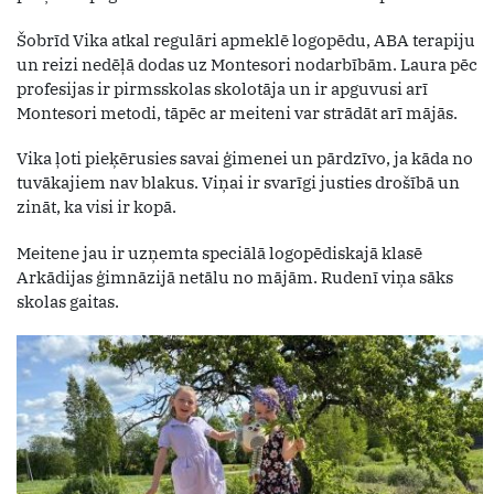
Šobrīd Vika atkal regulāri apmeklē logopēdu, ABA terapiju
un reizi nedēļā dodas uz Montesori nodarbībām. Laura pēc
profesijas ir pirmsskolas skolotāja un ir apguvusi arī
Montesori metodi, tāpēc ar meiteni var strādāt arī mājās.
Vika ļoti pieķērusies savai ģimenei un pārdzīvo, ja kāda no
tuvākajiem nav blakus. Viņai ir svarīgi justies drošībā un
zināt, ka visi ir kopā.
Meitene jau ir uzņemta speciālā logopēdiskajā klasē
Arkādijas ģimnāzijā netālu no mājām. Rudenī viņa sāks
skolas gaitas.