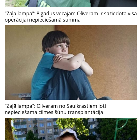
"Zaļā lampa": 8 gadus vecajam Oliveram ir saziedota visa
operācijai nepieciešamā summa
"Zaļā lampa": Oliveram no Saulkrastiem ļoti
nepieciešama cilmes šūnu transplantācija