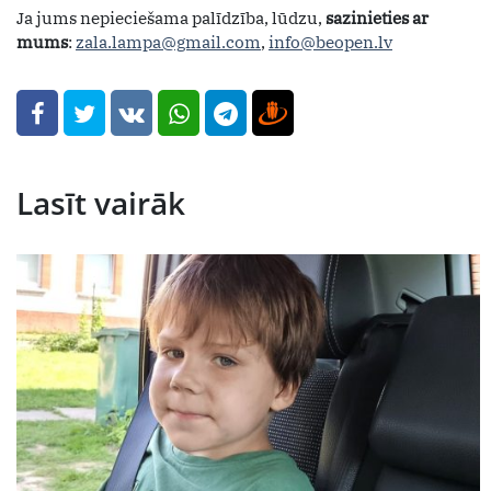
Ja jums nepieciešama palīdzība, lūdzu,
sazinieties ar
mums
:
zala.lampa@gmail.com
,
info@beopen.lv
Lasīt vairāk