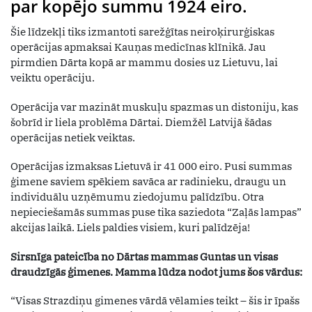
par kopējo summu 1924 eiro.
Šie līdzekļi tiks izmantoti sarežģītas neiroķirurģiskas
operācijas apmaksai Kauņas medicīnas klīnikā. Jau
pirmdien Dārta kopā ar mammu dosies uz Lietuvu, lai
veiktu operāciju.
Operācija var mazināt muskuļu spazmas un distoniju, kas
šobrīd ir liela problēma Dārtai. Diemžēl Latvijā šādas
operācijas netiek veiktas.
Operācijas izmaksas Lietuvā ir 41 000 eiro. Pusi summas
ģimene saviem spēkiem savāca ar radinieku, draugu un
individuālu uzņēmumu ziedojumu palīdzību. Otra
nepieciešamās summas puse tika saziedota “Zaļās lampas”
akcijas laikā. Liels paldies visiem, kuri palīdzēja!
Sirsnīga pateicība no Dārtas mammas Guntas un visas
draudzīgās ģimenes. Mamma lūdza nodot jums šos vārdus:
“Visas Strazdiņu gimenes vārdā vēlamies teikt – šis ir īpašs