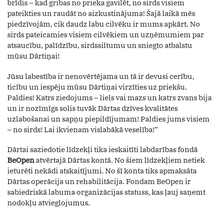
brīdis – kad gribas no prieka gavilēt, no sirds visiem
pateikties un raudāt no aizkustinājuma! Šajā laikā mēs
piedzīvojām, cik daudz labu cilvēku ir mums apkārt. No
sirds pateicamies visiem cilvēkiem un uzņēmumiem par
atsaucību, palīdzību, sirdssiltumu un sniegto atbalstu
mūsu Dārtiņai!
Jūsu labestība ir nenovērtējama un tā ir devusi cerību,
ticību un iespēju mūsu Dārtiņai virzīties uz priekšu.
Paldies! Katrs ziedojums – liels vai mazs un katrs zvans bija
un ir nozīmīgs solis tuvāk Dārtas dzīves kvalitātes
uzlabošanai un sapņu piepildījumam! Paldies jums visiem
– no sirds! Lai ikvienam vislabākā veselība!”
Dārtai saziedotie līdzekļi tika ieskaitīti labdarības fondā
BeOpen
atvērtajā Dārtas kontā. No šiem līdzekļiem netiek
ieturēti nekādi atskaitījumi. No šī konta tiks apmaksāta
Dārtas operācija un rehabilitācija. Fondam BeOpen ir
sabiedriskā labuma organizācijas statuss, kas ļauj saņemt
nodokļu atvieglojumus.