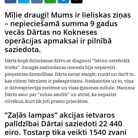
Mīļie draugi! Mums ir lieliskas ziņas
– nepieciešamā summa 9 gadus
vecās Dārtas no Kokneses
operācijas apmaksai ir pilnībā
saziedota.
Dārta kopš dzimšanas dzīvo ar diagnozi “bērnu cerebrālā
trieka”. Smagās saslimšanas iemesls bija nepareizi
pieņemtas dzemdības. Dārta nevar staigāt, runāt un darīt to,
kas citiem bērniem ir pašsaprotami. Neskatoties uz to, viņa
ir dzīvespriecīga meitene un visas ģimenes mīlule. Mamma
Dārtu sauc par “mūsu saulīti” un atzīst, ka nepazīst
cilvēkus, kuri tik ļoti prastu priecāties.
“Zaļās lampas” akcijas ietvaros
palīdzībai Dārtai saziedoti 22 440
eiro. Tostarp tika veikti 1540 zvani