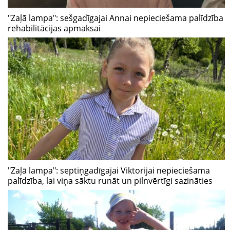
"Zaļā lampa": sešgadīgajai Annai nepieciešama palīdzība
rehabilitācijas apmaksai
"Zaļā lampa": septiņgadīgajai Viktorijai nepieciešama
palīdzība, lai viņa sāktu runāt un pilnvērtīgi sazināties