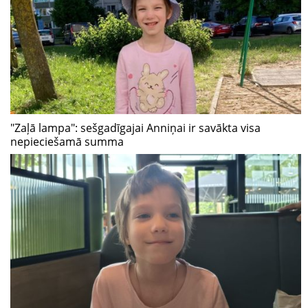
"Zaļā lampa": sešgadīgajai Anniņai ir savākta visa
nepieciešamā summa