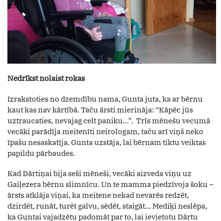
Nedrīkst nolaist rokas
Izrakstoties no dzemdību nama, Gunta juta, ka ar bērnu
kaut kas nav kārtībā. Taču ārsti mierināja: “Kāpēc jūs
uztraucaties, nevajag celt paniku…”. Trīs mēnešu vecumā
vecāki parādīja meitenīti neirologam, taču arī viņš neko
īpašu nesaskatīja. Gunta uzstāja, lai bērnam tiktu veiktas
papildu pārbaudes.
Kad Dārtiņai bija seši mēneši, vecāki aizveda viņu uz
Gaiļezera bērnu slimnīcu. Un te mamma piedzīvoja šoku –
ārsts atklāja viņai, ka meitene nekad nevarēs redzēt,
dzirdēt, runāt, turēt galvu, sēdēt, staigāt… Mediķi neslēpa,
ka Guntai vajadzētu padomāt par to, lai ievietotu Dārtu