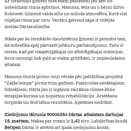
Ar Strazdiņu ģimeni mēs esam pazīstami jau sen un
nebeidzam viņus apbrīnot. Mamma, tētis un 5 bērni dzīvo
Koknesē. Ģimenē valda silta un mīloša atmosfēra, kurā visi
rūpējas viens par otru. Vecāku galvenā sāpe ir vidējās
meitas Dārtas slimība.
Stāsts par šo vienkāršo daudzbērnu ģimeni ir piemērs tam,
kā mīlestība spēj pārvarēt jebkuru pārbaudījumu. Taču ir
reizes, kad pat visspēcīgākajai un atbildīgākajai māmiņai,
kura varonīgi tiek galā ar visām grūtībām, ir nepieciešams
atbalsts.
Mamma Gunta pirmo reizi vērsās pēc palīdzības projektā
“Zaļās lampa” pirms trim gadiem. Pateicoties savāktajiem
līdzekļiem, Dārta jau ir izgājusi vairākus cilmes šūnu
terapijas kursus un nopietnu rehabilitāciju. Ārstēšana
turpinās un dod labus rezultātus. Apstāties nedrīkst.
Ziedojumu tālrunis 90006384 Dārtas atbalstam darbojas
18. martam.
Maksa par zvanu ir
1,42
eiro. Labdarības fondā
BeOpen
Dārtai ir atvērts arī īpašs ziedojumu konts: