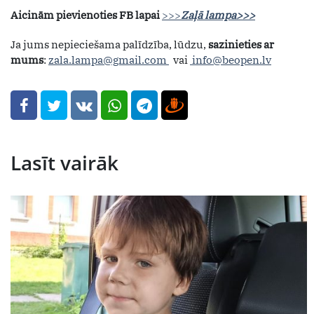
Aicinām pievienoties FB lapai
>>>
Zaļā lampa>>>
Ja jums nepieciešama palīdzība, lūdzu,
sazinieties ar
mums
:
zala.lampa@gmail.com
vai
info@beopen.lv
Lasīt vairāk