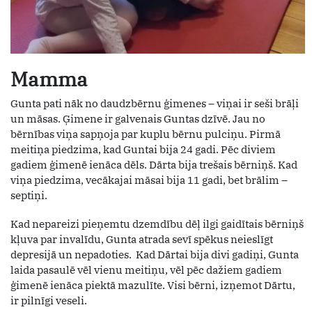
Mamma
Gunta pati nāk no daudzbērnu ģimenes – viņai ir seši brāļi
un māsas. Ģimene ir galvenais Guntas dzīvē. Jau no
bērnības viņa sapņoja par kuplu bērnu pulciņu. Pirmā
meitiņa piedzima, kad Guntai bija 24 gadi. Pēc diviem
gadiem ģimenē ienāca dēls. Dārta bija trešais bērniņš. Kad
viņa piedzima, vecākajai māsai bija 11 gadi, bet brālim –
septiņi.
Kad nepareizi pieņemtu dzemdību dēļ ilgi gaidītais bērniņš
kļuva par invalīdu, Gunta atrada sevī spēkus neieslīgt
depresijā un nepadoties. Kad Dārtai bija divi gadiņi, Gunta
laida pasaulē vēl vienu meitiņu, vēl pēc dažiem gadiem
ģimenē ienāca piektā mazulīte. Visi bērni, izņemot Dārtu,
ir pilnīgi veseli.