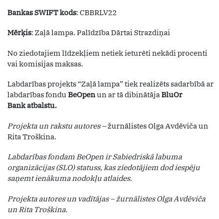
Bankas SWIFT kods
: CBBRLV22
Mērķis
: Zaļā lampa. Palīdzība Dārtai Strazdiņai
No ziedotajiem līdzekļiem netiek ieturēti nekādi procenti
vai komisijas maksas.
Labdarības projekts “Zaļā lampa” tiek realizēts sadarbībā ar
labdarības fondu
BeOpen
un ar tā dibinātāja
BluOr
Bank
atbalstu.
Projekta un rakstu autores –
žurnālistes Olga Avdēviča un
Rita Troškina.
Labdarības fondam BeOpen ir Sabiedriskā labuma
organizācijas (SLO) statuss, kas ziedotājiem dod iespēju
saņemt ienākuma nodokļu atlaides.
Projekta autores un vadītājas – žurnālistes Olga Avdēviča
un Rita Troškina.