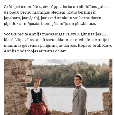
Grūti pat iedomāties, cik rūpju, darba un atbildības gulstas
uz piecu bērnu māmiņas pleciem. Katrs bērniņš ir
jāpabaro, jāapģērbj, jāaizved uz skolu vai bērnudārzu,
jāpalīdz ar mājasdarbiem, jāsamīļo un jāuzklausa.
Vecākā meita Annija mācās Rīgas Valsts 3. ģimnāzijas 11.
klasē. Viņa vēlas saistīt savu nākotni ar medicīnu. Annija ir
mammas galvenais palīgs mājas darbos. Kopā ar brāli Raivo
Annija nodarbojas ar tautas dejām.