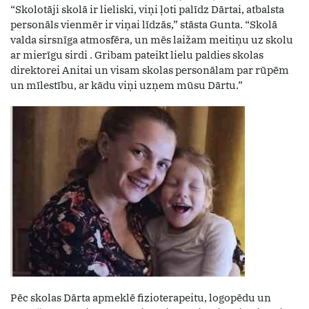
“Skolotāji skolā ir lieliski, viņi ļoti palīdz Dārtai, atbalsta
personāls vienmēr ir viņai līdzās,” stāsta Gunta. “Skolā
valda sirsnīga atmosfēra, un mēs laižam meitiņu uz skolu
ar mierīgu sirdi . Gribam pateikt lielu paldies skolas
direktorei Anitai un visam skolas personālam par rūpēm
un mīlestību, ar kādu viņi uzņem mūsu Dārtu.”
Pēc skolas Dārta apmeklē fizioterapeitu, logopēdu un