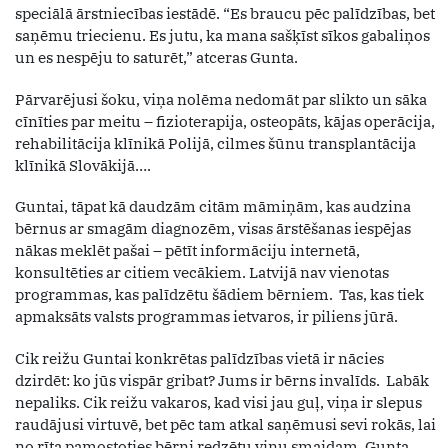
speciālā ārstniecības iestādē. “Es braucu pēc palīdzības, bet
saņēmu triecienu. Es jutu, ka mana sašķīst sīkos gabaliņos
un es nespēju to saturēt,” atceras Gunta.
Pārvarējusi šoku, viņa nolēma nedomāt par slikto un sāka
cīnīties par meitu – fizioterapija, osteopāts, kājas operācija,
rehabilitācija klīnikā Polijā, cilmes šūnu transplantācija
klīnikā Slovākijā….
Guntai, tāpat kā daudzām citām māmiņām, kas audzina
bērnus ar smagām diagnozēm, visas ārstēšanas iespējas
nākas meklēt pašai – pētīt informāciju internetā,
konsultēties ar citiem vecākiem. Latvijā nav vienotas
programmas, kas palīdzētu šādiem bērniem. Tas, kas tiek
apmaksāts valsts programmas ietvaros, ir piliens jūrā.
Cik reižu Guntai konkrētas palīdzības vietā ir nācies
dzirdēt: ko jūs vispār gribat? Jums ir bērns invalīds. Labāk
nepaliks. Cik reižu vakaros, kad visi jau guļ, viņa ir slepus
raudājusi virtuvē, bet pēc tam atkal saņēmusi sevi rokās, lai
no rīta pamostoties bērni redzētu viņu smaidam. Gunta