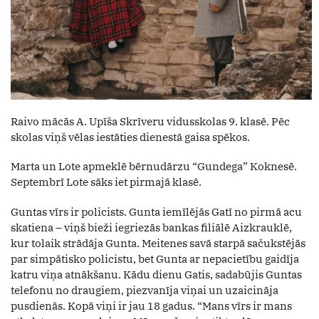
Raivo mācās A. Upīša Skrīveru vidusskolas 9. klasē. Pēc
skolas viņš vēlas iestāties dienestā gaisa spēkos.
Marta un Lote apmeklē bērnudārzu “Gundega” Koknesē.
Septembrī Lote sāks iet pirmajā klasē.
Guntas vīrs ir policists. Gunta iemīlējās Gatī no pirmā acu
skatiena – viņš bieži iegriezās bankas filiālē Aizkrauklē,
kur tolaik strādāja Gunta. Meitenes savā starpā sačukstējās
par simpātisko policistu, bet Gunta ar nepacietību gaidīja
katru viņa atnākšanu. Kādu dienu Gatis, sadabūjis Guntas
telefonu no draugiem, piezvanīja viņai un uzaicināja
pusdienās. Kopā viņi ir jau 18 gadus. “Mans vīrs ir mans