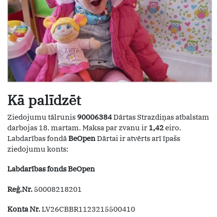
Kā palīdzēt
Ziedojumu tālrunis
90006384
Dārtas Strazdiņas atbalstam
darbojas 18. martam. Maksa par zvanu ir
1,42
eiro.
Labdarības fondā
BeOpen
Dārtai ir atvērts arī īpašs
ziedojumu konts:
Labdarības fonds BeOpen
Reģ.Nr.
50008218201
Konta Nr.
LV26CBBR1123215500410