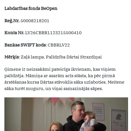
Labdarības fonds BeOpen
Reģ.Nr.
50008218201
Konta Nr.
LV26CBBR1123215500410
Bankas SWIFT kods
: CBBRLV22
Mērķis
: Zaļā lampa. Palīdzība Dārtai Strazdiņai
Ģimene ir neizsakāmi pateicīga ikvienam, kas viņiem
palīdzēja. Māmiņa ar asarām acīs stāsta, ka pēc pirmā
ārstēšanas kursa Dārtas stāvoklis sāka uzlaboties. Meitene
sāka turēt muguru, un viņai samazinājās sāpes.