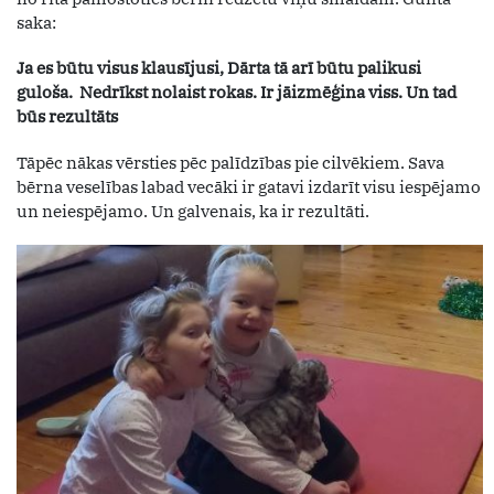
saka:
Ja es būtu visus klausījusi, Dārta tā arī būtu palikusi
guloša. Nedrīkst nolaist rokas. Ir jāizmēģina viss. Un tad
būs rezultāts
Tāpēc nākas vērsties pēc palīdzības pie cilvēkiem. Sava
bērna veselības labad vecāki ir gatavi izdarīt visu iespējamo
un neiespējamo. Un galvenais, ka ir rezultāti.