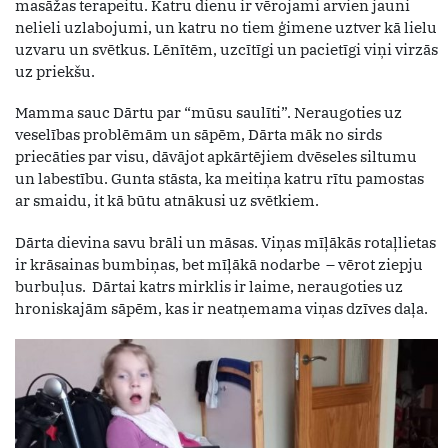
masāžas terapeitu. Katru dienu ir vērojami arvien jauni
nelieli uzlabojumi, un katru no tiem ģimene uztver kā lielu
uzvaru un svētkus. Lēnītēm, uzcītīgi un pacietīgi viņi virzās
uz priekšu.
Mamma sauc Dārtu par “mūsu saulīti”. Neraugoties uz
veselības problēmām un sāpēm, Dārta māk no sirds
priecāties par visu, dāvājot apkārtējiem dvēseles siltumu
un labestību. Gunta stāsta, ka meitiņa katru rītu pamostas
ar smaidu, it kā būtu atnākusi uz svētkiem.
Dārta dievina savu brāli un māsas. Viņas mīļākās rotaļlietas
ir krāsainas bumbiņas, bet mīļākā nodarbe – vērot ziepju
burbuļus. Dārtai katrs mirklis ir laime, neraugoties uz
hroniskajām sāpēm, kas ir neatņemama viņas dzīves daļa.