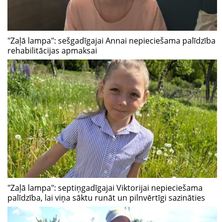
"Zaļā lampa": sešgadīgajai Annai nepieciešama palīdzība
rehabilitācijas apmaksai
"Zaļā lampa": septiņgadīgajai Viktorijai nepieciešama
palīdzība, lai viņa sāktu runāt un pilnvērtīgi sazināties