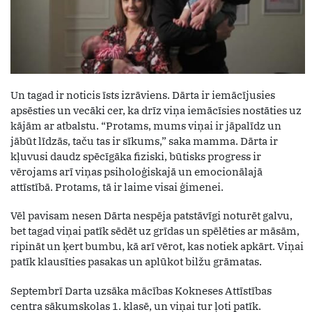
Un tagad ir noticis īsts izrāviens. Dārta ir iemācījusies
apsēsties un vecāki cer, ka drīz viņa iemācīsies nostāties uz
kājām ar atbalstu. “Protams, mums viņai ir jāpalīdz un
jābūt līdzās, taču tas ir sīkums,” saka mamma. Dārta ir
kļuvusi daudz spēcīgāka fiziski, būtisks progress ir
vērojams arī viņas psiholoģiskajā un emocionālajā
attīstībā. Protams, tā ir laime visai ģimenei.
Vēl pavisam nesen Dārta nespēja patstāvīgi noturēt galvu,
bet tagad viņai patīk sēdēt uz grīdas un spēlēties ar māsām,
ripināt un ķert bumbu, kā arī vērot, kas notiek apkārt. Viņai
patīk klausīties pasakas un aplūkot bilžu grāmatas.
Septembrī Darta uzsāka mācības Kokneses Attīstības
centra sākumskolas 1. klasē, un viņai tur ļoti patīk.