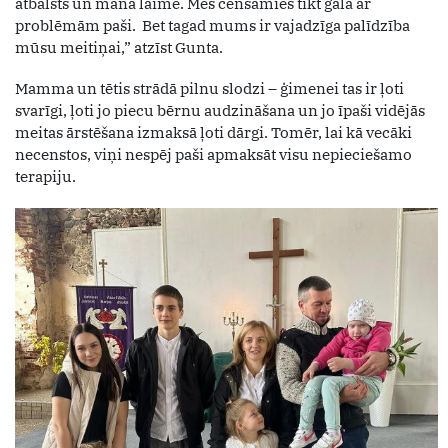
atbalsts un mana laime. Mēs cenšamies tikt galā ar
problēmām paši. Bet tagad mums ir vajadzīga palīdzība
mūsu meitiņai,” atzīst Gunta.
Mamma un tētis strādā pilnu slodzi – ģimenei tas ir ļoti
svarīgi, ļoti jo piecu bērnu audzināšana un jo īpaši vidējās
meitas ārstēšana izmaksā ļoti dārgi. Tomēr, lai kā vecāki
necenstos, viņi nespēj paši apmaksāt visu nepieciešamo
terapiju.