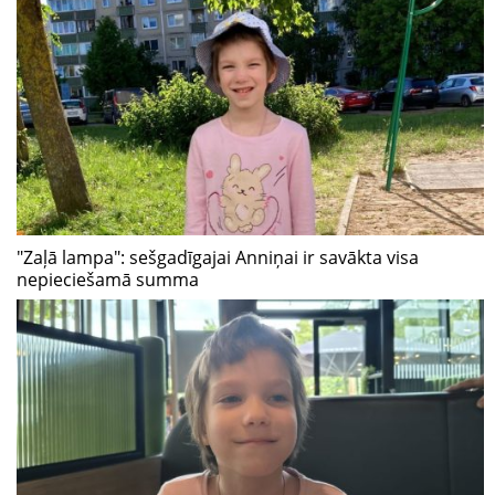
"Zaļā lampa": sešgadīgajai Anniņai ir savākta visa
nepieciešamā summa