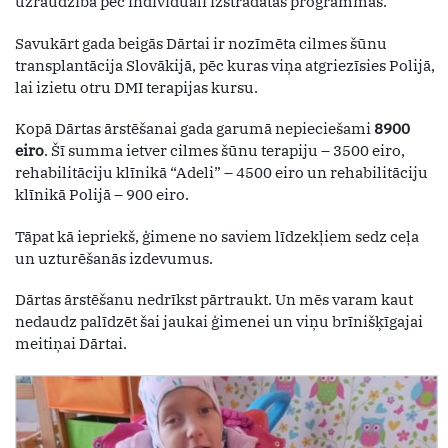
uzraudzībā pēc individuāli izstrādātas programmas.
Savukārt gada beigās Dārtai ir nozīmēta cilmes šūnu
transplantācija Slovākijā, pēc kuras viņa atgriezīsies Polijā,
lai izietu otru DMI terapijas kursu.
Kopā Dārtas ārstēšanai gada garumā nepieciešami
8900
eiro
. Šī summa ietver cilmes šūnu terapiju – 3500 eiro,
rehabilitāciju klīnikā “Adeli” – 4500 eiro un rehabilitāciju
klīnikā Polijā – 900 eiro.
Tāpat kā iepriekš, ģimene no saviem līdzekļiem sedz ceļa
un uzturēšanās izdevumus.
Dārtas ārstēšanu nedrīkst pārtraukt. Un mēs varam kaut
nedaudz palīdzēt šai jaukai ģimenei un viņu brīnišķīgajai
meitiņai Dārtai.