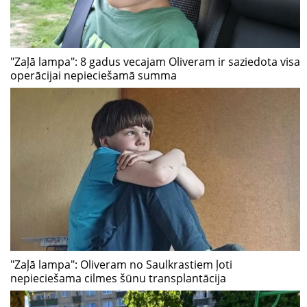
"Zaļā lampa": 8 gadus vecajam Oliveram ir saziedota visa
operācijai nepieciešamā summa
"Zaļā lampa": Oliveram no Saulkrastiem ļoti
nepieciešama cilmes šūnu transplantācija