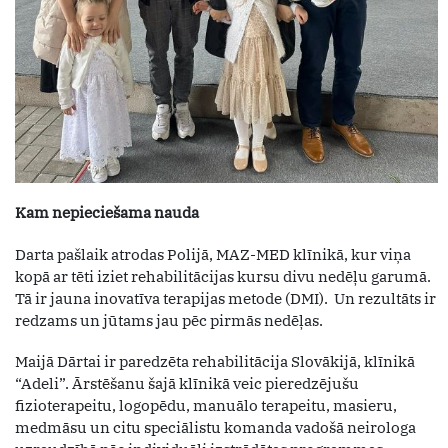
Kam nepieciešama nauda
Darta pašlaik atrodas Polijā, MAZ-MED klīnikā, kur viņa
kopā ar tēti iziet rehabilitācijas kursu divu nedēļu garumā.
Tā ir jauna inovatīva terapijas metode (DMI). Un rezultāts ir
redzams un jūtams jau pēc pirmās nedēļas.
Maijā Dārtai ir paredzēta rehabilitācija Slovākijā, klīnikā
“Adeli”. Ārstēšanu šajā klīnikā veic pieredzējušu
fizioterapeitu, logopēdu, manuālo terapeitu, masieru,
medmāsu un citu speciālistu komanda vadošā neirologa